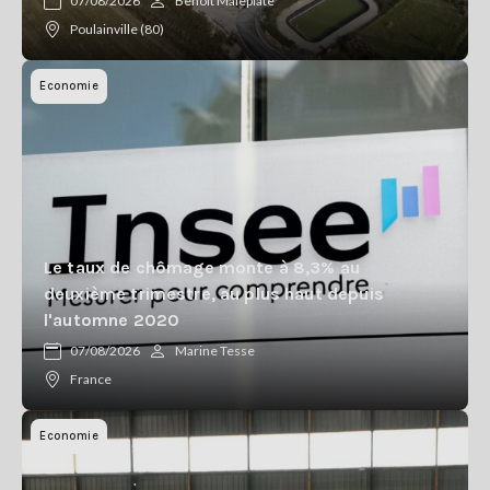
07/08/2026
Benoît Maleplate
Poulainville (80)
Economie
Le taux de chômage monte à 8,3% au
deuxième trimestre, au plus haut depuis
l'automne 2020
07/08/2026
Marine Tesse
France
Economie