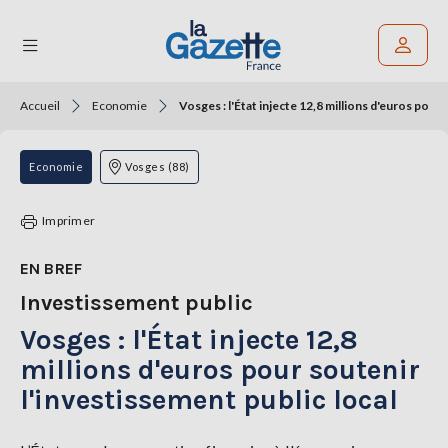
Accueil
Economie
Vosges : l'État injecte 12,8 millions d'euros pour 
Rechercher un article
THÉMATIQUES
Economie
Vosges (88)
RÉGIONS
Imprimer
FORMATS
EN BREF
Investissement public
TENDANCES
Vosges : l'État injecte 12,8
SERVICES
LA
millions d'euros pour soutenir
GAZETTE
l'investissement public local