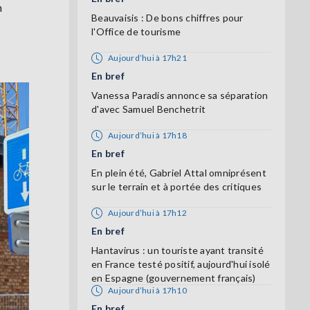
n
Beauvaisis : De bons chiffres pour
l'Office de tourisme
Aujourd’hui à 17h21
En bref
Vanessa Paradis annonce sa séparation
d'avec Samuel Benchetrit
Aujourd’hui à 17h18
En bref
En plein été, Gabriel Attal omniprésent
sur le terrain et à portée des critiques
Aujourd’hui à 17h12
En bref
Hantavirus : un touriste ayant transité
en France testé positif, aujourd'hui isolé
en Espagne (gouvernement français)
Aujourd’hui à 17h10
En bref