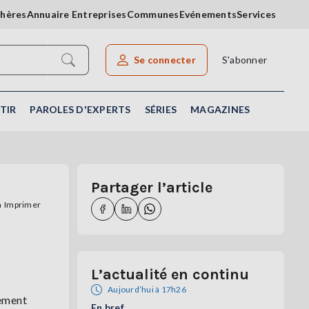
chères
Annuaire Entreprises
Communes
Evénements
Services
Se connecter
S'abonner
Rechercher un article
TIR
PAROLES D'EXPERTS
SÉRIES
MAGAZINES
Partager l’article
Imprimer
L’actualité en continu
Aujourd’hui à 17h26
pement
En bref