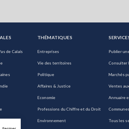
ALES
THÉMATIQUES
SERVICE
as de Calais
Entreprises
Publier un
ie
Vie des territoires
Consulter 
raines
Politique
Marchés pu
ndie
Affaires & Justice
Ventes au
Economie
Annuaire e
le
Professions du Chiffre et du Droit
Commune
ogne
Environnement
Tous les s
Fermer