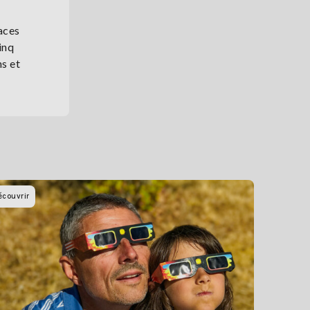
aces
inq
ns et
écouvrir