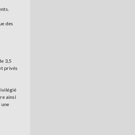
nts.
que des
de 3,5
et privés
ivilégié
re ainsi
t une