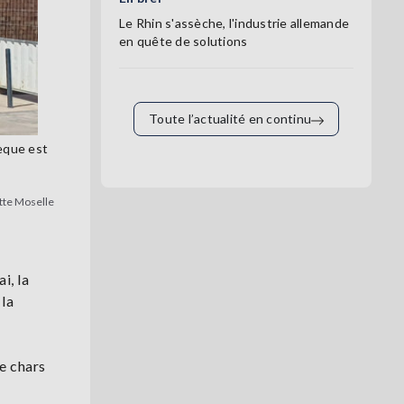
Le Rhin s'assèche, l'industrie allemande
en quête de solutions
Toute l’actualité en continu
hèque est
tte Moselle
i, la
 la
e chars