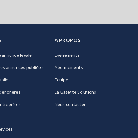
S
A PROPOS
e annonce légale
Evénements
les annonces publiées
Abonnements
blics
Equipe
x enchères
La Gazette Solutions
ntreprises
Nous contacter
s
ervices