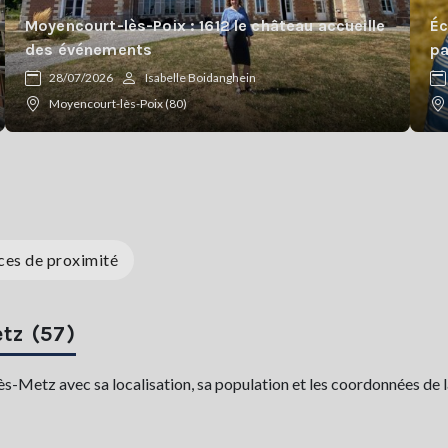
Moyencourt-lès-Poix : 1612 le château accueille
Éc
des événements
pa
28/07/2026
Isabelle Boidanghein
Moyencourt-lès-Poix (80)
ces de proximité
tz (57)
Metz avec sa localisation, sa population et les coordonnées de la