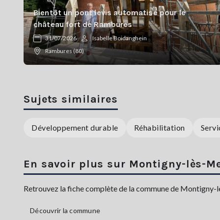
Bientôt un pont levis automatisé pour le
château fort de Rambures
31/07/2026
Isabelle Boidanghein
Rambures (80)
Sujets similaires
Développement durable
Réhabilitation
Servi
En savoir plus sur Montigny-lès-Me
Retrouvez la fiche complète de la commune de Montigny-lès-
Découvrir la commune