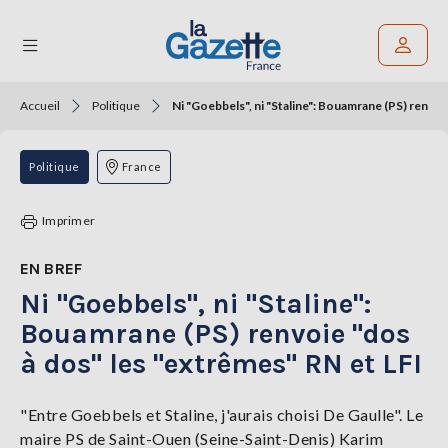
Accueil
Politique
Ni "Goebbels", ni "Staline": Bouamrane (PS) renvoi
Rechercher un article
THÉMATIQUES
Politique
France
RÉGIONS
Imprimer
FORMATS
EN BREF
Ni "Goebbels", ni "Staline":
TENDANCES
Bouamrane (PS) renvoie "dos
SERVICES
à dos" les "extrêmes" RN et LFI
LA
GAZETTE
"Entre Goebbels et Staline, j'aurais choisi De Gaulle". Le
maire PS de Saint-Ouen (Seine-Saint-Denis) Karim