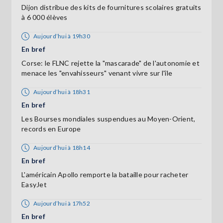
Dijon distribue des kits de fournitures scolaires gratuits
à 6 000 élèves
Aujourd’hui à 19h30
En bref
Corse: le FLNC rejette la "mascarade" de l'autonomie et
menace les "envahisseurs" venant vivre sur l'île
Aujourd’hui à 18h31
En bref
Les Bourses mondiales suspendues au Moyen-Orient,
records en Europe
Aujourd’hui à 18h14
En bref
L'américain Apollo remporte la bataille pour racheter
EasyJet
Aujourd’hui à 17h52
En bref