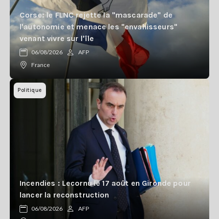
Corse: le FLNC rejette la "mascarade" de
l'autonomie et menace les "envahisseurs"
venant vivre sur l'île
06/08/2026
AFP
France
Politique
Incendies : Lecornu le 17 août en Gironde pour
lancer la reconstruction
06/08/2026
AFP