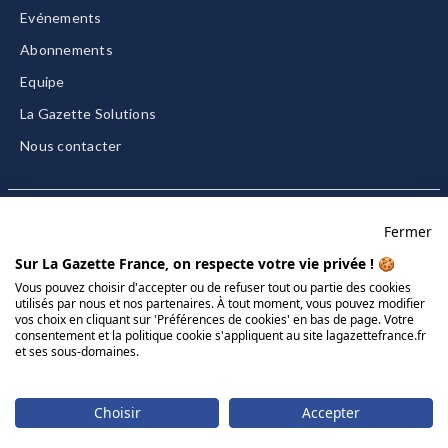
Evénements
Abonnements
Equipe
La Gazette Solutions
Nous contacter
Fermer
Mentions légales
Sur La Gazette France, on respecte votre vie privée ! 🍪
CGU/CGV
Vous pouvez choisir d'accepter ou de refuser tout ou partie des cookies
utilisés par nous et nos partenaires. À tout moment, vous pouvez modifier
Données personnelles
vos choix en cliquant sur 'Préférences de cookies' en bas de page. Votre
Charte sur les cookies
consentement et la politique cookie s'appliquent au site lagazettefrance.fr
et ses sous-domaines.
Gérer vos cookies
© 2026 La Gazette France
Choisir
Accepter