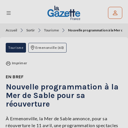
Accueil
Sortir
Tourisme
Nouvelle programmation à la Mer de S
Rechercher un article
THÉMATIQUES
Tourisme
Ermenonville (60)
RÉGIONS
Imprimer
FORMATS
EN BREF
Nouvelle programmation à la
TENDANCES
Mer de Sable pour sa
SERVICES
réouverture
LA
GAZETTE
À Ermenonville, la Mer de Sable annonce, pour sa
réouverture le 11 avril, une programmation spectacles