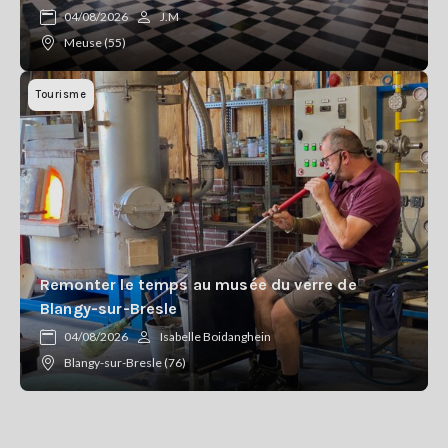
04/08/2026
J.M
Meuse (55)
Tourisme
Remonter le temps au musée du verre de
Blangy-sur-Bresle
04/08/2026
Isabelle Boidanghein
Blangy-sur-Bresle (76)