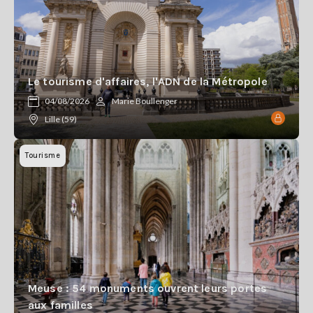
Le tourisme d'affaires, l'ADN de la Métropole
04/08/2026
Marie Boullenger
Lille (59)
Tourisme
Meuse : 54 monuments ouvrent leurs portes
aux familles