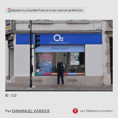
Se
connecter
Ajouter La Gazette France à vos sources préférées
S'abonner
© : O2
Par
EMMANUEL VARRIER
Les Tablettes Lorraines