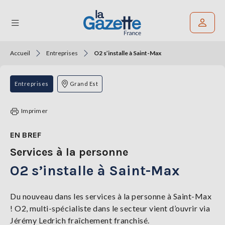
Accueil
Entreprises
O2 s’installe à Saint-Max
Rechercher un article
THÉMATIQUES
Entreprises
Grand Est
RÉGIONS
Imprimer
FORMATS
EN BREF
Services à la personne
TENDANCES
O2 s’installe à Saint-Max
SERVICES
LA
GAZETTE
Du nouveau dans les services à la personne à Saint-Max
! O2, multi-spécialiste dans le secteur vient d’ouvrir via
Jérémy Ledrich fraîchement franchisé.