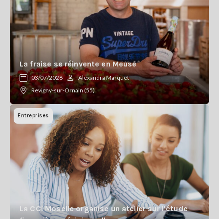
La fraise se réinvente en Meuse
03/07/2026
Alexandra Marquet
Revigny-sur-Ornain (55)
Entreprises
La CCI Moselle organise un atelier sur l'étude