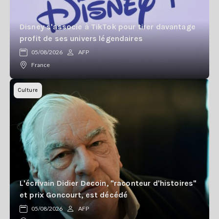
Disney s'associe à TikTok pour tirer davantage
profit de ses univers légendaires
05/08/2026
AFP
France
Culture
L'écrivain Didier Decoin, "raconteur d'histoires"
et prix Goncourt, est décédé
05/08/2026
AFP