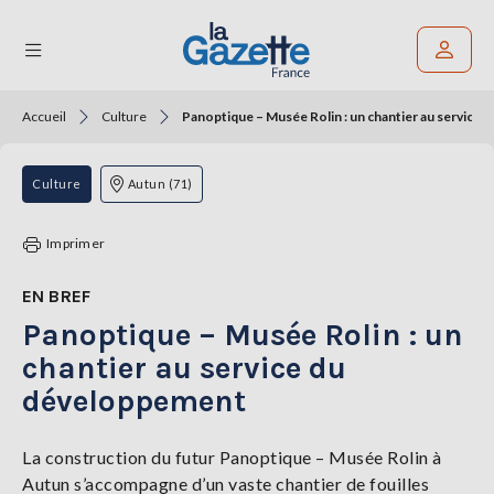
Accueil
Culture
Panoptique – Musée Rolin : un chantier au service
Rechercher un article
THÉMATIQUES
Culture
Autun (71)
RÉGIONS
Imprimer
FORMATS
EN BREF
Panoptique – Musée Rolin : un
TENDANCES
chantier au service du
SERVICES
développement
LA
GAZETTE
La construction du futur Panoptique – Musée Rolin à
Autun s’accompagne d’un vaste chantier de fouilles