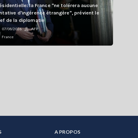
ésidentielle: la France "ne tolérera aucune
ntative d'ingérence étrangère", prévient le
ef de la diplomatie
07/08/2026
AFP
France
S
A PROPOS