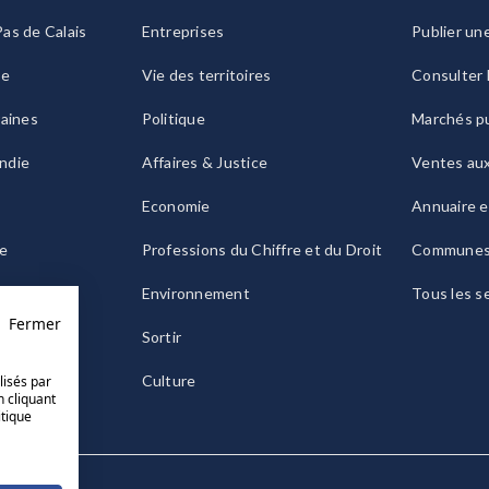
as de Calais
Entreprises
Publier un
ie
Vie des territoires
Consulter 
raines
Politique
Marchés pu
ndie
Affaires & Justice
Ventes au
Economie
Annuaire e
le
Professions du Chiffre et du Droit
Commune
ogne
Environnement
Tous les s
Fermer
Sortir
Culture
lisés par
n cliquant
itique