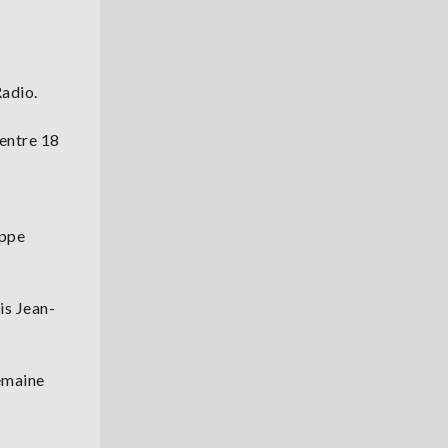
Radio.
 entre 18
ippe
is Jean-
semaine