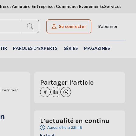
chères
Annuaire Entreprises
Communes
Evénements
Services
Se connecter
S'abonner
Rechercher un article
TIR
PAROLES D'EXPERTS
SÉRIES
MAGAZINES
Partager l’article
Imprimer
en
L’actualité en continu
Aujourd’hui à 22h48
En bref