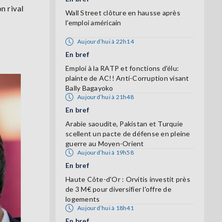
n rival
Wall Street clôture en hausse après
l'emploi américain
Aujourd’hui à 22h14
En bref
Emploi à la RATP et fonctions d'élu:
plainte de AC!! Anti-Corruption visant
Bally Bagayoko
Aujourd’hui à 21h48
En bref
Arabie saoudite, Pakistan et Turquie
scellent un pacte de défense en pleine
guerre au Moyen-Orient
Aujourd’hui à 19h58
En bref
Haute Côte-d'Or : Orvitis investit près
de 3 M€ pour diversifier l'offre de
logements
Aujourd’hui à 18h41
En bref