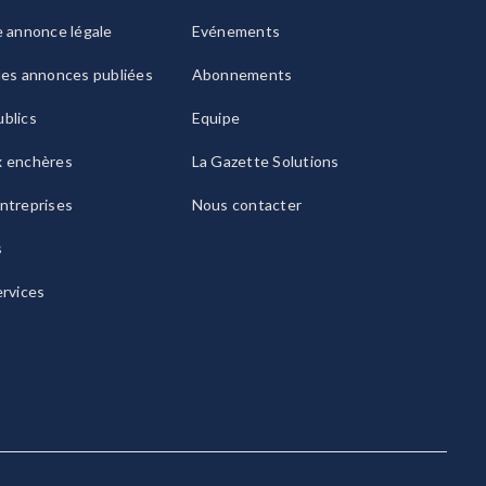
e annonce légale
Evénements
les annonces publiées
Abonnements
blics
Equipe
x enchères
La Gazette Solutions
ntreprises
Nous contacter
s
ervices