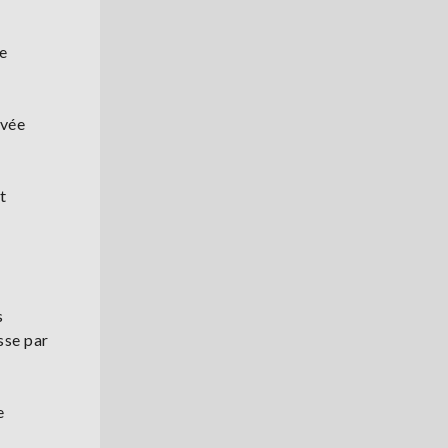
e
rvée
t
s
sse par
e