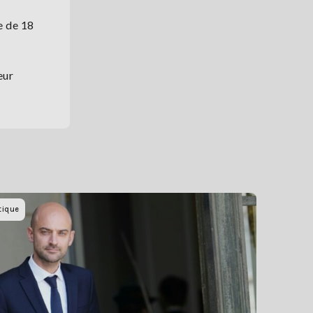
e de 18
eur
tique