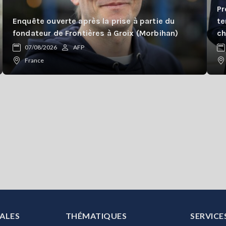
Pr
Enquête ouverte après la prise à partie du
te
fondateur de Frontières à Groix (Morbihan)
ch
07/08/2026
AFP
France
ALES
THÉMATIQUES
SERVICE