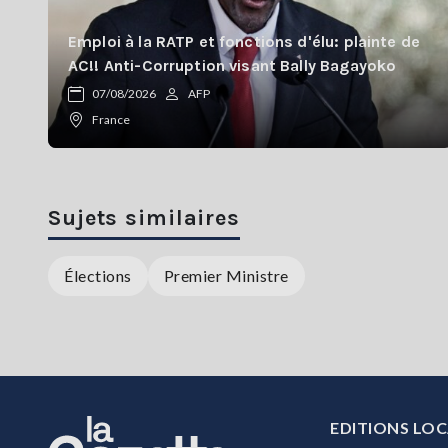
Emploi à la RATP et fonctions d'élu: plainte de
AC!! Anti-Corruption visant Bally Bagayoko
07/08/2026
AFP
France
Sujets similaires
Élections
Premier Ministre
EDITIONS LOC