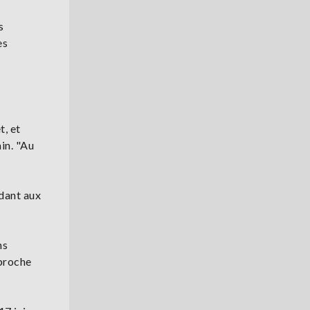
s
es
t, et
in. "Au
ndant aux
ns
pproche