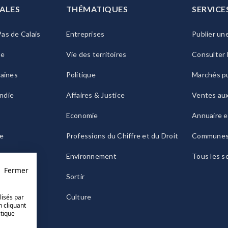
ALES
THÉMATIQUES
SERVICE
as de Calais
Entreprises
Publier un
ie
Vie des territoires
Consulter 
raines
Politique
Marchés pu
ndie
Affaires & Justice
Ventes au
Economie
Annuaire e
le
Professions du Chiffre et du Droit
Commune
ogne
Environnement
Tous les s
Fermer
Sortir
Culture
lisés par
n cliquant
itique