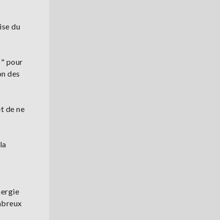
ise du
s" pour
on des
t de ne
la
nergie
ombreux