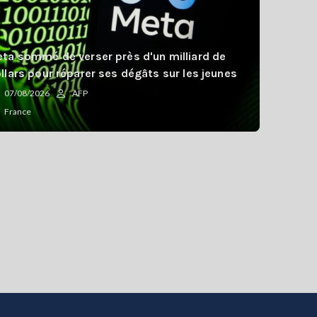
ta sommé de verser près d'un milliard de
llars pour réparer ses dégâts sur les jeunes
07/08/2026
AFP
France