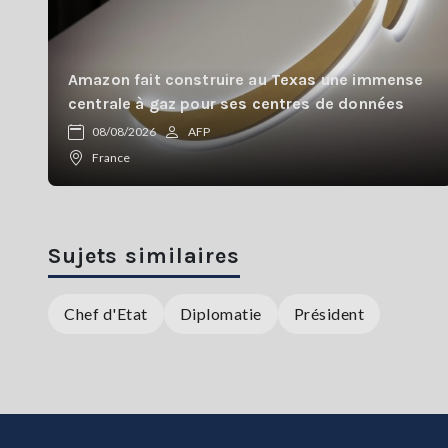
Amazon fait construire au Texas une immense
centrale à gaz pour ses centres de données
08/08/2026
AFP
France
Sujets similaires
Chef d'Etat
Diplomatie
Président