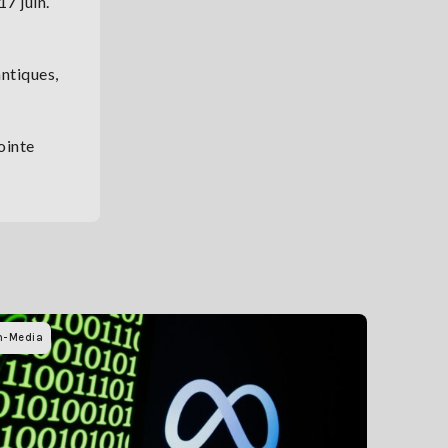
7 juin.
n
antiques,
ointe
h-Media