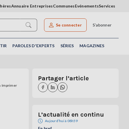
chères
Annuaire Entreprises
Communes
Evénements
Services
Se connecter
S'abonner
Rechercher un article
TIR
PAROLES D'EXPERTS
SÉRIES
MAGAZINES
Partager l’article
Imprimer
L’actualité en continu
Aujourd’hui à 08h59
En bref