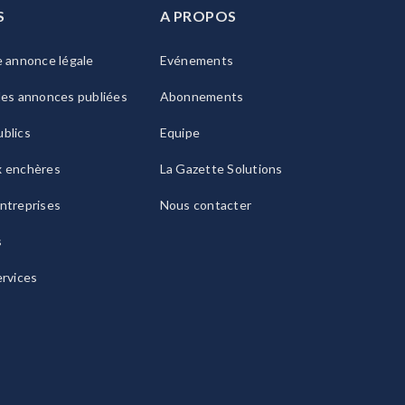
S
A PROPOS
e annonce légale
Evénements
les annonces publiées
Abonnements
blics
Equipe
x enchères
La Gazette Solutions
ntreprises
Nous contacter
s
ervices