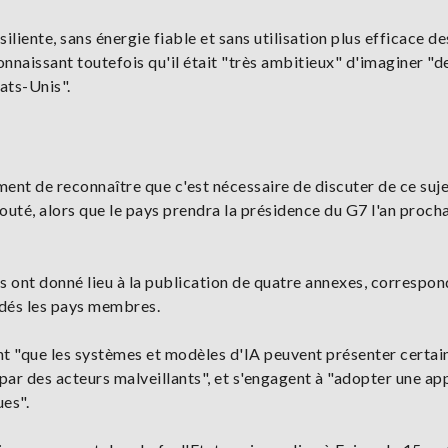
siliente, sans énergie fiable et sans utilisation plus efficace de
econnaissant toutefois qu'il était "très ambitieux" d'imaginer "d
tats-Unis".
ent de reconnaître que c'est nécessaire de discuter de ce suje
jouté, alors que le pays prendra la présidence du G7 l'an procha
ons ont donné lieu à la publication de quatre annexes, correspo
rdés les pays membres.
ent "que les systèmes et modèles d'IA peuvent présenter certai
e par des acteurs malveillants", et s'engagent à "adopter une a
ues".