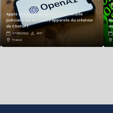
Apple et OpenAI durcissent leur bataille
judiciaire sur les futurs appareils du créateur
Me
de ChatGPT
do
07/08/2026
AFP
France