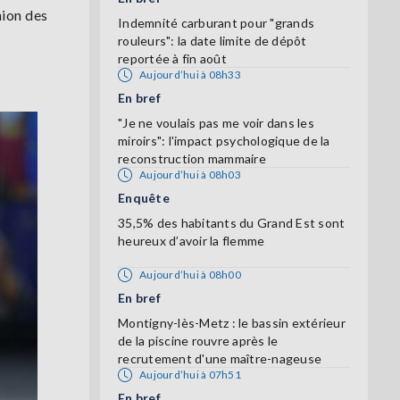
nion des
Indemnité carburant pour "grands
rouleurs": la date limite de dépôt
reportée à fin août
Aujourd’hui à 08h33
En bref
"Je ne voulais pas me voir dans les
miroirs": l'impact psychologique de la
reconstruction mammaire
Aujourd’hui à 08h03
Enquête
35,5% des habitants du Grand Est sont
heureux d’avoir la flemme
Aujourd’hui à 08h00
En bref
Montigny-lès-Metz : le bassin extérieur
de la piscine rouvre après le
recrutement d'une maître-nageuse
Aujourd’hui à 07h51
En bref