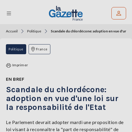
Accueil
Politique
Scandale du chlordécone: adoption en vue d'une loi 
Rechercher un article
THÉMATIQUES
Politique
France
RÉGIONS
Imprimer
FORMATS
EN BREF
Scandale du chlordécone:
TENDANCES
adoption en vue d'une loi sur
SERVICES
la responsabilité de l'Etat
LA
GAZETTE
Le Parlement devrait adopter mardi une proposition de
loi visant à reconnaître la "part de responsabilité" de