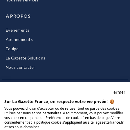
A PROPOS
Evénements
Abonnements
Equipe
La Gazette Solutions
Nous contacter
Fermer
Mentions légales
Sur La Gazette France, on respecte votre vie privée ! 🍪
CGU/CGV
Vous pouvez choisir d'accepter ou de refuser tout ou partie des cookies
utilisés par nous et nos partenaires. À tout moment, vous pouvez modifier
Données personnelles
vos choix en cliquant sur 'Préférences de cookies' en bas de page. Votre
Charte sur les cookies
consentement et la politique cookie s'appliquent au site lagazettefrance.fr
et ses sous-domaines.