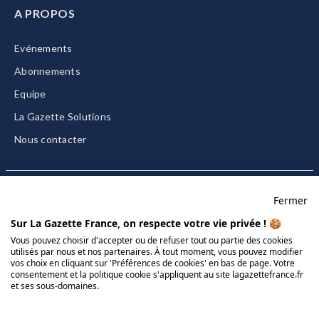
A PROPOS
Evénements
Abonnements
Equipe
La Gazette Solutions
Nous contacter
Fermer
Mentions légales
Sur La Gazette France, on respecte votre vie privée ! 🍪
CGU/CGV
Vous pouvez choisir d'accepter ou de refuser tout ou partie des cookies
utilisés par nous et nos partenaires. À tout moment, vous pouvez modifier
Données personnelles
vos choix en cliquant sur 'Préférences de cookies' en bas de page. Votre
consentement et la politique cookie s'appliquent au site lagazettefrance.fr
Charte sur les cookies
et ses sous-domaines.
Gérer vos cookies
© 2026 La Gazette France