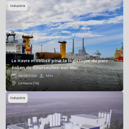
Industrie
Le Havre mobilisé pour la logistique du parc
éolien de Courseulles-sur-Mer
06/08/2026
M.H
Le Havre (76)
Industrie