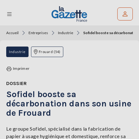
Accueil
Entreprises
Industrie
Sofidel booste sa décarbonation
Rechercher un article
THÉMATIQUES
Industrie
Frouard (54)
RÉGIONS
Imprimer
FORMATS
DOSSIER
Sofidel booste sa
TENDANCES
décarbonation dans son usine
SERVICES
de Frouard
LA
GAZETTE
Le groupe Sofidel, spécialisé dans la fabrication de
papier à usage hygiénique et domestique, renforce sa