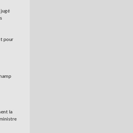
 jugé
es
it pour
 champ
ment la
ministre