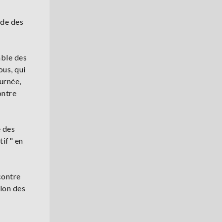
rde des
mble des
ous, qui
urnée,
ontre
e des
tif" en
contre
elon des