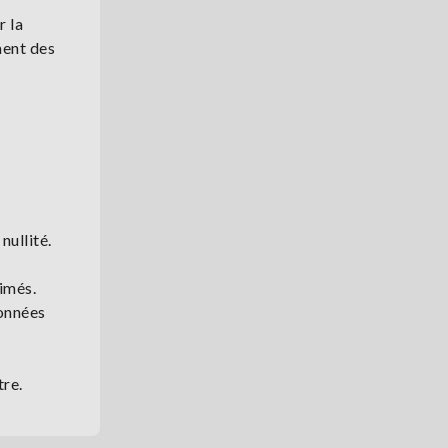
r la
ment des
nullité.
imés.
données
tre.