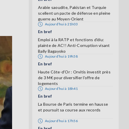
Arabie saoudite, Pakistan et Turquie
scellent un pacte de défense en pleine
guerre au Moyen-Orient
Aujourd’hui à 21h03
En bref
Emploi à la RATP et fonctions d'élu:
plainte de AC!! Anti-Corruption visant
Bally Bagayoko
Aujourd’hui à 19h58
En bref
Haute Côte-d'Or : Orvitis investit près
de 3 M€ pour diversifier l'offre de
logements
Aujourd’hui à 18h41
En bref
La Bourse de Paris termine en hausse
et poursuit sa course aux records
Aujourd’hui à 17h56
En bref