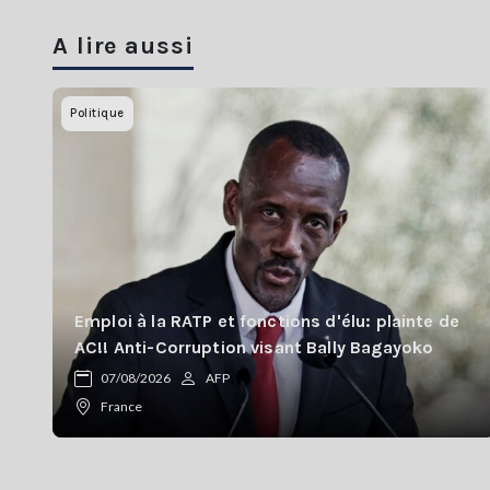
A lire aussi
Politique
Emploi à la RATP et fonctions d'élu: plainte de
AC!! Anti-Corruption visant Bally Bagayoko
07/08/2026
AFP
France