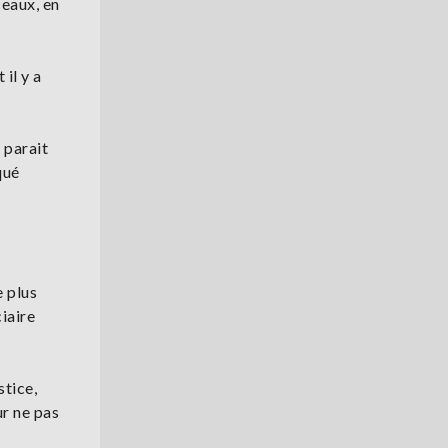
ceaux, en
 il y a
 parait
qué
e plus
iaire
stice,
ur ne pas