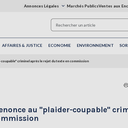
Annonces Légales
Marchés Publics
Ventes aux En
AFFAIRES & JUSTICE
ECONOMIE
ENVIRONNEMENT
SOR
coupable" criminel après le rejet du texte en commission
enonce au "plaider-coupable" cri
 commission