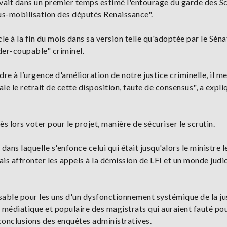
avait dans un premier temps estimé l'entourage du garde des S
us-mobilisation des députés Renaissance".
e à la fin du mois dans sa version telle qu'adoptée par le Sénat
ider-coupable" criminel.
re à l’urgence d'amélioration de notre justice criminelle, il me
le le retrait de cette disposition, faute de consensus", a expli
s lors voter pour le projet, manière de sécuriser le scrutin.
dans laquelle s'enfonce celui qui était jusqu'alors le ministre l
s affronter les appels à la démission de LFI et un monde judic
nsable pour les uns d'un dysfonctionnement systémique de la ju
te médiatique et populaire des magistrats qui auraient fauté po
 conclusions des enquêtes administratives.