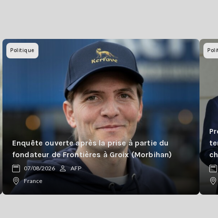
Politique
Poli
Pr
Enquête ouverte après la prise à partie du
te
fondateur de Frontières à Groix (Morbihan)
ch
07/08/2026
AFP
France