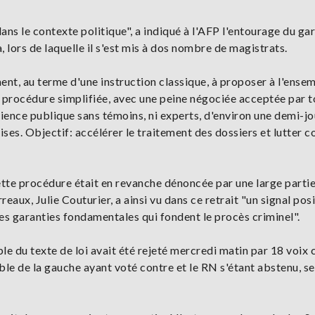
ans le contexte politique", a indiqué à l'AFP l'entourage du ga
 lors de laquelle il s'est mis à dos nombre de magistrats.
nt, au terme d'une instruction classique, à proposer à l'ense
te procédure simplifiée, avec une peine négociée acceptée par t
ience publique sans témoins, ni experts, d'environ une demi-jo
ses. Objectif: accélérer le traitement des dossiers et lutter c
cette procédure était en revanche dénoncée par une large parti
eaux, Julie Couturier, a ainsi vu dans ce retrait "un signal posi
 les garanties fondamentales qui fondent le procès criminel".
e du texte de loi avait été rejeté mercredi matin par 18 voix 
le de la gauche ayant voté contre et le RN s'étant abstenu, s