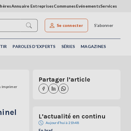
chères
Annuaire Entreprises
Communes
Evénements
Services
Se connecter
S'abonner
Rechercher un article
TIR
PAROLES D'EXPERTS
SÉRIES
MAGAZINES
Partager l’article
Imprimer
minel
L’actualité en continu
Aujourd’hui à 21h48
En bref