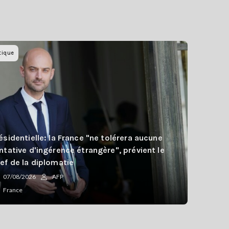
tique
ésidentielle: la France "ne tolérera aucune
ntative d'ingérence étrangère", prévient le
ef de la diplomatie
07/08/2026
AFP
France