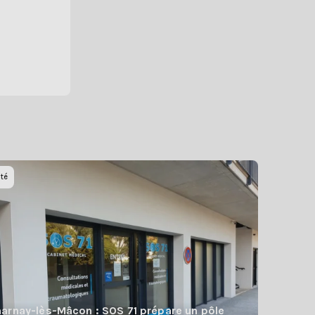
té
arnay-lès-Mâcon : SOS 71 prépare un pôle