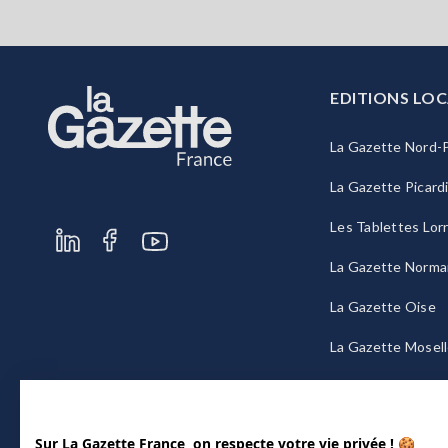
EDITIONS LOC
La Gazette Nord-P
La Gazette Picard
Les Tablettes Lor
La Gazette Norma
La Gazette Oise
La Gazette Mosel
La Gazette Bourg
Sur La Gazette France, on respecte votre vie privée ! 🍪