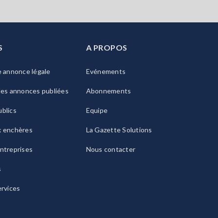
S
A PROPOS
e annonce légale
Evénements
les annonces publiées
Abonnements
blics
Equipe
x enchères
La Gazette Solutions
ntreprises
Nous contacter
s
ervices