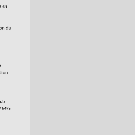
e en
ion du
e
tion
 du
 TMS».