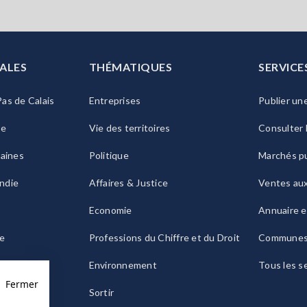
ALES
THÉMATIQUES
SERVICE
as de Calais
Entreprises
Publier un
ie
Vie des territoires
Consulter 
raines
Politique
Marchés pu
ndie
Affaires & Justice
Ventes au
Economie
Annuaire e
le
Professions du Chiffre et du Droit
Commune
ogne
Environnement
Tous les s
Fermer
Sortir