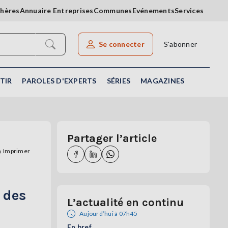
chères
Annuaire Entreprises
Communes
Evénements
Services
Se connecter
S'abonner
Rechercher un article
TIR
PAROLES D'EXPERTS
SÉRIES
MAGAZINES
Partager l’article
Imprimer
 des
L’actualité en continu
Aujourd’hui à 07h45
En bref