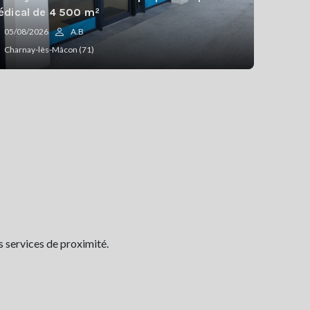
dical de 4 500 m²
05/08/2026
A.B
Charnay-lès-Mâcon (71)
s services de proximité.