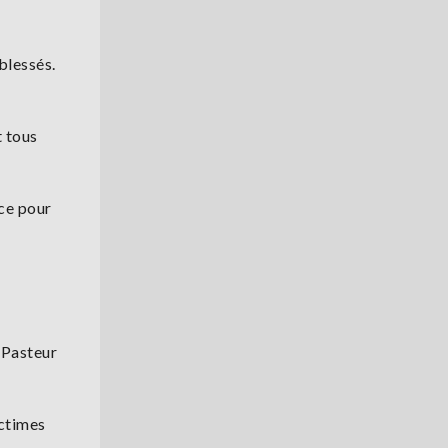
blessés.
t tous
ace pour
 Pasteur
ictimes