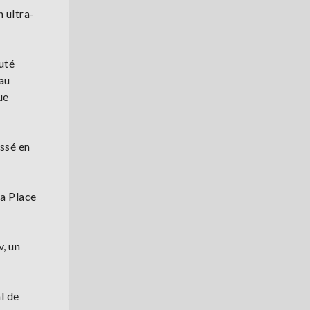
 ultra-
uté
au
ue
ssé en
la Place
, un
l de