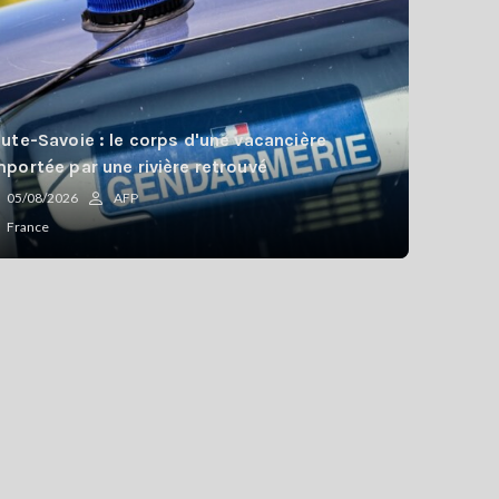
ute-Savoie : le corps d'une vacancière
portée par une rivière retrouvé
05/08/2026
AFP
France