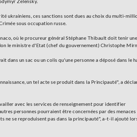
lodymyr Zelensky.
rité ukrainiens, ces sanctions sont dues au choix du multi-milli
 Crimée sous occupation russe.
onaco, où le procureur général Stéphane Thibault doit tenir un
elon le ministre d'Etat (chef du gouvernement) Christophe Mir
vait dans un sac ou un colis qu'une personne a déposé dans le ha
onnaissance, un tel acte se produit dans la Principauté", a décl
vailler avec les services de renseignement pour identifier
d'autres personnes pourraient être concernées par des menaces
ts ne se reproduisent pas dans la principauté", a-t-il ajouté lor