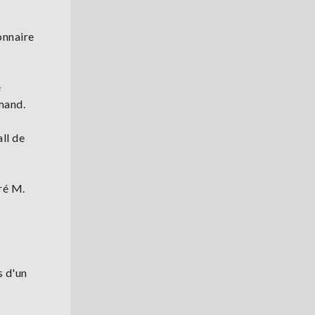
onnaire
e
mand.
ll de
aré M.
s d'un