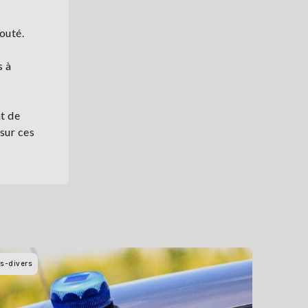
outé.
s à
t de
sur ces
ts-divers