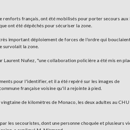
 renforts français, ont été mobilisés pour porter secours aux 
que ont été dépêchés pour sécuriser la zone.
très important déploiement de forces de l'ordre qui bouclaien
e survolait la zone.
eur Laurent Nuñez, "une collaboration policière a été mis en pl
ts pour l'identifier, et il a été repéré sur les images de
ommune française voisine qu'il a rejointe à pied.
ne vingtaine de kilomètres de Monaco, les deux adultes au CHU
par les secouristes, dont une personne choquée et plusieurs v
plosion, a expliqué M. Mirmand.