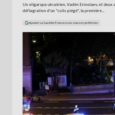
Un oligarque ukrainien, Vadim Ermolaev, et deux a
déflagration d'un "colis piégé", la première...
Ajouter La Gazette France à vos sources préférées