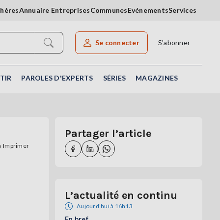
chères
Annuaire Entreprises
Communes
Evénements
Services
Se connecter
S'abonner
Rechercher un article
TIR
PAROLES D'EXPERTS
SÉRIES
MAGAZINES
Partager l’article
Imprimer
L’actualité en continu
Aujourd’hui à 16h13
En bref