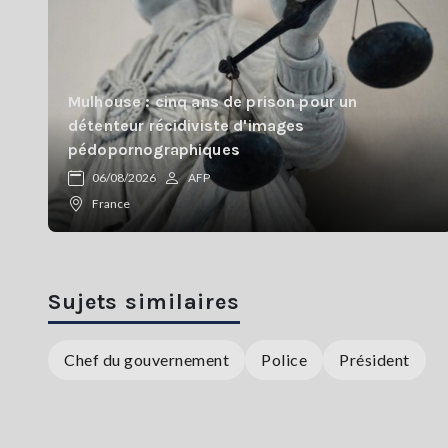
Mulhouse : cinq ans de prison pour un
détenteur récidiviste d'images
pédopornographiques
06/08/2026
AFP
France
Sujets similaires
Chef du gouvernement
Police
Président