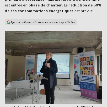
Se
est entrée
en phase de chantier
. La
réduction de 50%
connecter
de ses consommations énergétiques
est prévue.
S'abonner
Ajouter La Gazette France à vos sources préférées