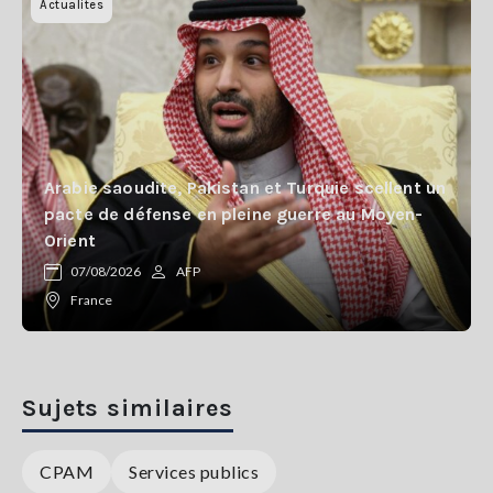
Actualites
Arabie saoudite, Pakistan et Turquie scellent un
pacte de défense en pleine guerre au Moyen-
Orient
07/08/2026
AFP
France
Sujets similaires
CPAM
Services publics