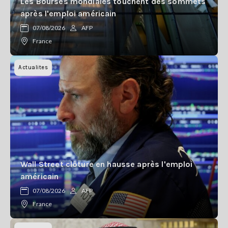
Les Bourses mondiales touchent des sommets
après l'emploi américain
07/08/2026
AFP
France
Actualites
Wall Street clôture en hausse après l'emploi
américain
07/08/2026
AFP
France