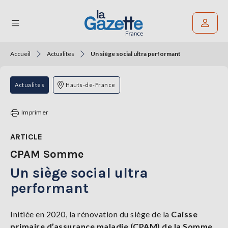
Accueil
Actualites
Un siège social ultra performant
Rechercher un article
THÉMATIQUES
Actualites
Hauts-de-France
RÉGIONS
Imprimer
FORMATS
ARTICLE
CPAM Somme
TENDANCES
Un siège social ultra
SERVICES
LA
performant
GAZETTE
Initiée en 2020, la rénovation du siège de la
Caisse
primaire d’assurance maladie (CPAM) de la Somme