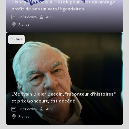
Disney s'associe à TikTok pour tirer davantage
profit de ses univers légendaires
05/08/2026
AFP
France
Culture
L'écrivain Didier Decoin, "raconteur d'histoires"
et prix Goncourt, est décédé
05/08/2026
AFP
France