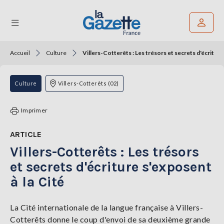
Accueil
Culture
Villers-Cotterêts : Les trésors et secrets d'écriture
Rechercher un article
THÉMATIQUES
Culture
Villers-Cotterêts (02)
RÉGIONS
Imprimer
FORMATS
ARTICLE
Villers-Cotterêts : Les trésors
TENDANCES
et secrets d'écriture s'exposent
SERVICES
à la Cité
LA
GAZETTE
La Cité internationale de la langue française à Villers-
Cotterêts donne le coup d'envoi de sa deuxième grande