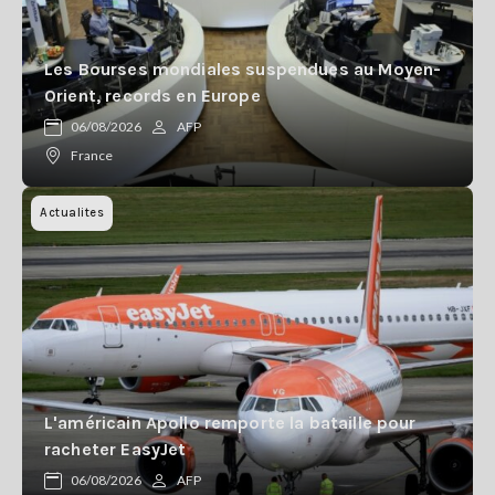
Les Bourses mondiales suspendues au Moyen-
Orient, records en Europe
06/08/2026
AFP
France
Actualites
L'américain Apollo remporte la bataille pour
racheter EasyJet
06/08/2026
AFP