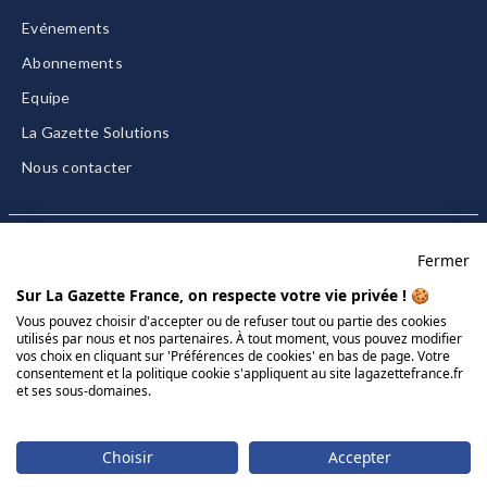
Evénements
Abonnements
Equipe
La Gazette Solutions
Nous contacter
Fermer
Mentions légales
Sur La Gazette France, on respecte votre vie privée ! 🍪
CGU/CGV
Vous pouvez choisir d'accepter ou de refuser tout ou partie des cookies
utilisés par nous et nos partenaires. À tout moment, vous pouvez modifier
Données personnelles
vos choix en cliquant sur 'Préférences de cookies' en bas de page. Votre
Charte sur les cookies
consentement et la politique cookie s'appliquent au site lagazettefrance.fr
et ses sous-domaines.
Gérer vos cookies
© 2026 La Gazette France
Choisir
Accepter