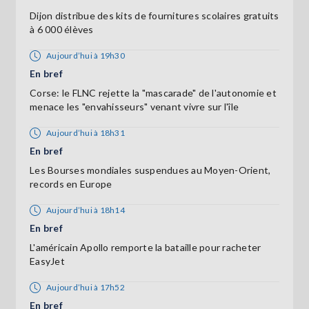
Dijon distribue des kits de fournitures scolaires gratuits
à 6 000 élèves
Aujourd’hui à 19h30
En bref
Corse: le FLNC rejette la "mascarade" de l'autonomie et
menace les "envahisseurs" venant vivre sur l'île
Aujourd’hui à 18h31
En bref
Les Bourses mondiales suspendues au Moyen-Orient,
records en Europe
Aujourd’hui à 18h14
En bref
L'américain Apollo remporte la bataille pour racheter
EasyJet
Aujourd’hui à 17h52
En bref