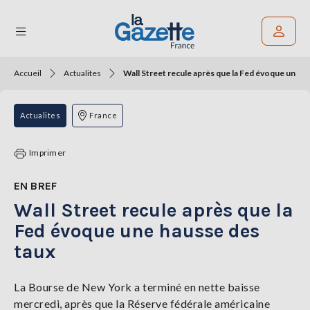
Accueil
Actualites
Wall Street recule après que la Fed évoque une h
Rechercher un article
THÉMATIQUES
Actualites
France
RÉGIONS
Imprimer
FORMATS
EN BREF
Wall Street recule après que la
TENDANCES
Fed évoque une hausse des
SERVICES
taux
LA
GAZETTE
La Bourse de New York a terminé en nette baisse
mercredi, après que la Réserve fédérale américaine