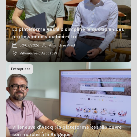
La plateforme Resalib simplifie le quotidien des
professionnels du bien-être
30/07/2026
Amandine Pinot
Villeneuve-d'Ascq (59)
Entreprises
Villeneuve d'Ascq : la plateforme Resalib ouvre
son marché à la Belgique