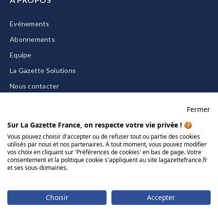
Evénements
Abonnements
Equipe
La Gazette Solutions
Nous contacter
Fermer
Sur La Gazette France, on respecte votre vie privée ! 🍪
Mentions légales
Vous pouvez choisir d'accepter ou de refuser tout ou partie des cookies
utilisés par nous et nos partenaires. À tout moment, vous pouvez modifier
CGU/CGV
vos choix en cliquant sur 'Préférences de cookies' en bas de page. Votre
consentement et la politique cookie s'appliquent au site lagazettefrance.fr
Données personnelles
et ses sous-domaines.
Charte sur les cookies
Gérer vos cookies
Choisir
Accepter
© 2026 La Gazette France