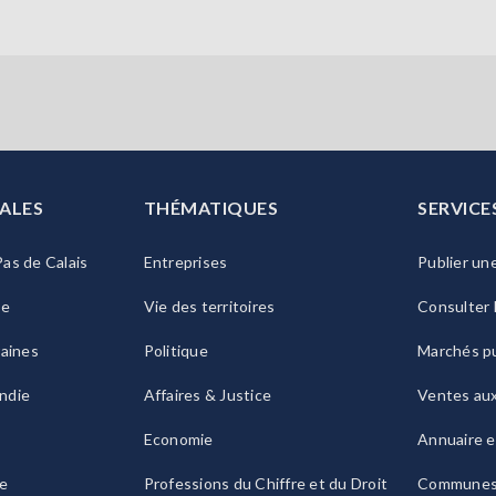
ALES
THÉMATIQUES
SERVICE
as de Calais
Entreprises
Publier un
ie
Vie des territoires
Consulter 
raines
Politique
Marchés pu
ndie
Affaires & Justice
Ventes au
Economie
Annuaire e
le
Professions du Chiffre et du Droit
Commune