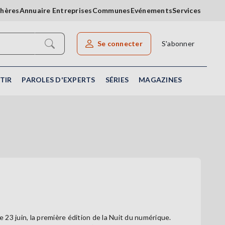
chères
Annuaire Entreprises
Communes
Evénements
Services
Se connecter
S'abonner
Rechercher un article
TIR
PAROLES D'EXPERTS
SÉRIES
MAGAZINES
3 juin, la première édition de la Nuit du numérique.