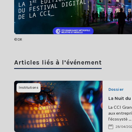
© DR
Articles liés à l’événement
Institutions
Dossier
La Nuit du
La CCI Grand
aux entrepri
l’écosystè ...
28/04/20