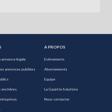
S
A PROPOS
e annonce légale
Evénements
les annonces publiées
Abonnements
blics
Equipe
x enchères
La Gazette Solutions
ntreprises
Nous contacter
s