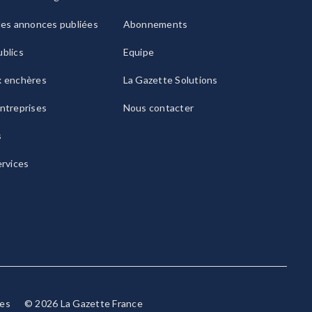
les annonces publiées
Abonnements
blics
Equipe
x enchères
La Gazette Solutions
ntreprises
Nous contacter
s
ervices
ies
© 2026 La Gazette France