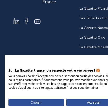
La Gazette Picard
Les Tablettes Lor
La Gazette Norma
La Gazette Oise
La Gazette Mosel
La Gazette Bourg
Sur La Gazette France, on respecte votre vie privée ! 🍪
Vous pouvez choisir d'accepter ou de refuser tout ou partie des cookies uti
nous et nos partenaires. À tout moment, vous pouvez modifier vos choix e
sur 'Préférences de cookies' en bas de page. Votre consentement et la pol
cookie s'appliquent au site lagazettefrance.fr et ses sous-domaines.
Choisir
Accepter
Mentions légales
CGU/CGV