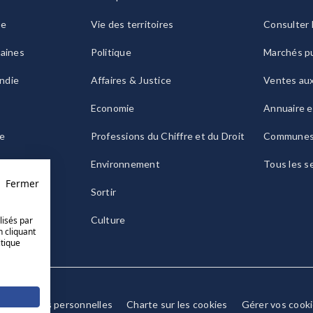
ie
Vie des territoires
Consulter 
raines
Politique
Marchés pu
ndie
Affaires & Justice
Ventes au
Economie
Annuaire e
le
Professions du Chiffre et du Droit
Commune
ogne
Environnement
Tous les s
Fermer
Sortir
Culture
lisés par
n cliquant
itique
Données personnelles
Charte sur les cookies
Gérer vos cook