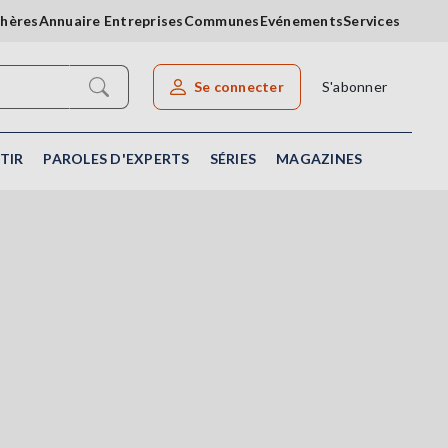
chères
Annuaire Entreprises
Communes
Evénements
Services
Se connecter
S'abonner
Rechercher un article
TIR
PAROLES D'EXPERTS
SÉRIES
MAGAZINES