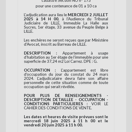
cadastré Section NO n° 173
pour une contenance de 01 a 10 ca
L'adjudication aura lieu le
MERCREDI 2 JUILLET
2025 à 14 H 00
, à l'Audience du Tribunal
Judiciaire de LILLE, Immeuble La Halle aux
Sucres, 1
er
étage, 33 avenue du Peuple Belge à
LILLE.
Les enchères ne seront reçues que par Ministère
d'Avocat, inscrit au Barreau de LILLE.
DESCRIPTION :
Appartement à usage
d’habitation au 1
er
étage de l’immeuble pour une
superficie de 37,24 m
2
Loi Carrez. DPE : G.
OCCUPATION :
L'appartement est libre
d'occupation du jour du constat du 24 mars
2024. L'adjudicataire devra faire son affaire
personnelle de cette situation comme de toute
occupation qui serait révélée.
POUR PLUS DE RENSEIGNEMENTS -
DESCRIPTION DETAILLEE - OCCUPATION -
CONDITIONS PARTICULIERES :
VOIR LE
CAHIER DES CONDITIONS DE VENTE.
Les dates et heures de visite prévues sont le
mercredi 18 juin 2025 à 11 h 00 et le
vendredi 20 juin 2025 à 11 h 00.