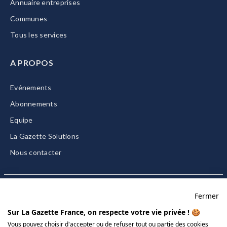
Annuaire entreprises
Communes
Tous les services
A PROPOS
Evénements
Abonnements
Equipe
La Gazette Solutions
Nous contacter
Fermer
Mentions légales
Sur La Gazette France, on respecte votre vie privée ! 🍪
CGU/CGV
Vous pouvez choisir d'accepter ou de refuser tout ou partie des cookies