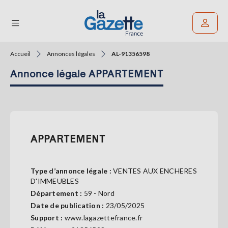
Accueil
Annonces légales
AL-91356598
Rechercher un article
Annonce légale APPARTEMENT
THÉMATIQUES
RÉGIONS
FORMATS
APPARTEMENT
TENDANCES
Type d’annonce légale :
VENTES AUX ENCHERES
SERVICES
D'IMMEUBLES
LA
Département :
59 - Nord
GAZETTE
Date de publication :
23/05/2025
Support :
www.lagazettefrance.fr