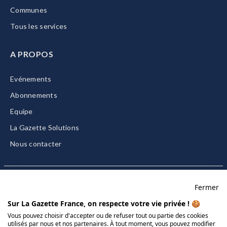
Communes
Tous les services
A PROPOS
Evénements
Abonnements
Equipe
La Gazette Solutions
Nous contacter
Fermer
Mentions légales
Sur La Gazette France, on respecte votre vie privée ! 🍪
CGU/CGV
Vous pouvez choisir d'accepter ou de refuser tout ou partie des cookies
utilisés par nous et nos partenaires. À tout moment, vous pouvez modifier
Données personnelles