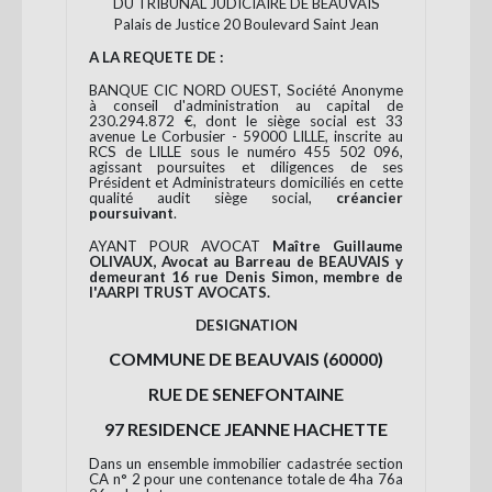
DU TRIBUNAL JUDICIAIRE DE BEAUVAIS
Palais de Justice 20 Boulevard Saint Jean
A LA REQUETE DE :
BANQUE CIC NORD OUEST, Société Anonyme
à conseil d'administration au capital de
230.294.872 €, dont le siège social est 33
avenue Le Corbusier - 59000 LILLE, inscrite au
RCS de LILLE sous le numéro 455 502 096,
agissant poursuites et diligences de ses
Président et Administrateurs domiciliés en cette
qualité audit siège social,
créancier
poursuivant
.
AYANT POUR AVOCAT
Maître Guillaume
OLIVAUX, Avocat au Barreau de BEAUVAIS y
demeurant 16 rue Denis Simon, membre de
l'AARPI TRUST AVOCATS.
DESIGNATION
COMMUNE DE BEAUVAIS (60000)
RUE DE SENEFONTAINE
97 RESIDENCE JEANNE HACHETTE
Dans un ensemble immobilier cadastrée section
CA n° 2 pour une contenance totale de 4ha 76a