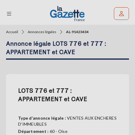
Accueil
Annonces légales
AL-91423434
Rechercher un article
Annonce légale LOTS 776 et 777 :
THÉMATIQUES
APPARTEMENT et CAVE
RÉGIONS
FORMATS
LOTS 776 et 777 :
TENDANCES
APPARTEMENT et CAVE
SERVICES
LA
GAZETTE
Type d’annonce légale :
VENTES AUX ENCHERES
D'IMMEUBLES
Département :
60 - Oise