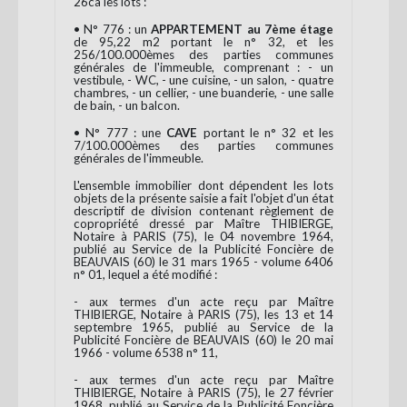
26ca les lots :
• N° 776 : un
APPARTEMENT au 7
ème
étage
de 95,22 m
2
portant le n° 32, et les
256/100.000
èmes
des parties communes
générales de l'immeuble, comprenant : - un
vestibule, - WC, - une cuisine, - un salon, - quatre
chambres, - un cellier, - une buanderie, - une salle
de bain, - un balcon.
• N° 777 : une
CAVE
portant le n° 32 et les
7/100.000
èmes
des parties communes
générales de l'immeuble.
L'ensemble immobilier dont dépendent les lots
objets de la présente saisie a fait l'objet d'un état
descriptif de division contenant règlement de
copropriété dressé par Maître THIBIERGE,
Notaire à PARIS (75), le 04 novembre 1964,
publié au Service de la Publicité Foncière de
BEAUVAIS (60) le 31 mars 1965 - volume 6406
n° 01, lequel a été modifié :
- aux termes d'un acte reçu par Maître
THIBIERGE, Notaire à PARIS (75), les 13 et 14
septembre 1965, publié au Service de la
Publicité Foncière de BEAUVAIS (60) le 20 mai
1966 - volume 6538 n° 11,
- aux termes d'un acte reçu par Maître
THIBIERGE, Notaire à PARIS (75), le 27 février
1968, publié au Service de la Publicité Foncière