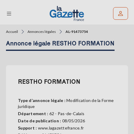
Accueil
Annonces légales
AL-91473754
Rechercher un article
Annonce légale RESTHO FORMATION
THÉMATIQUES
RÉGIONS
FORMATS
RESTHO FORMATION
TENDANCES
Type d’annonce légale :
Modification de la Forme
SERVICES
juridique
LA
Département :
62 - Pas-de-Calais
GAZETTE
Date de publication :
08/05/2026
Support :
www.lagazettefrance.fr