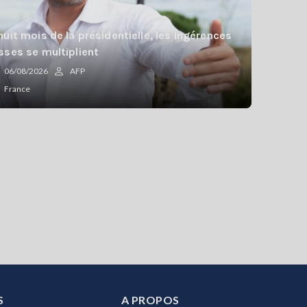
huit mois de la présidentielle, les ingérences
sses se multiplient
06/08/2026
AFP
France
S
A PROPOS