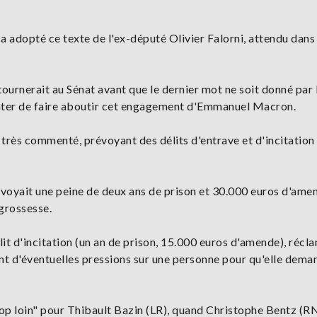
a adopté ce texte de l'ex-député Olivier Falorni, attendu dans
tournerait au Sénat avant que le dernier mot ne soit donné par 
enter de faire aboutir cet engagement d'Emmanuel Macron.
très commenté, prévoyant des délits d'entrave et d'incitation 
révoyait une peine de deux ans de prison et 30.000 euros d'ame
 grossesse.
élit d'incitation (un an de prison, 15.000 euros d'amende), récl
nt d'éventuelles pressions sur une personne pour qu'elle dema
op loin" pour Thibault Bazin (LR), quand Christophe Bentz (RN