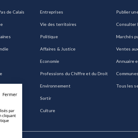
as de Calais
Entreprises
Publier un
ie
Vie des territoires
Consulter 
raines
Politique
Marchés pu
ndie
Affaires & Justice
Ventes au
Economie
Annuaire e
le
Professions du Chiffre et du Droit
Commune
ogne
Environnement
Tous les s
Fermer
Sortir
Culture
lisés par
n cliquant
itique