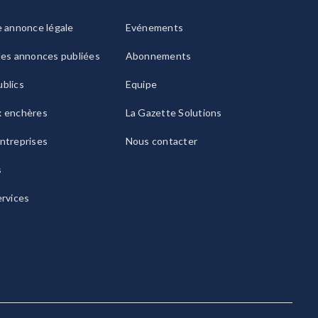
e annonce légale
Evénements
les annonces publiées
Abonnements
blics
Equipe
x enchères
La Gazette Solutions
ntreprises
Nous contacter
s
ervices