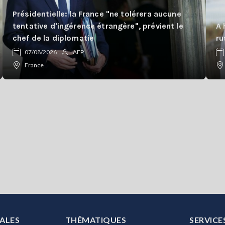
Présidentielle: la France "ne tolérera aucune
tentative d'ingérence étrangère", prévient le
A 
chef de la diplomatie
ru
07/08/2026
AFP
France
ALES
THÉMATIQUES
SERVICE