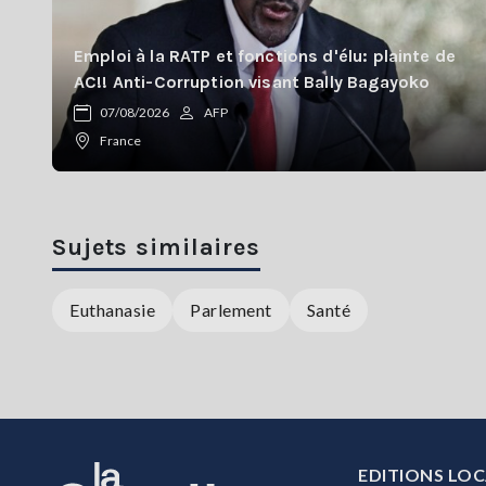
Emploi à la RATP et fonctions d'élu: plainte de
AC!! Anti-Corruption visant Bally Bagayoko
07/08/2026
AFP
France
Sujets similaires
Euthanasie
Parlement
Santé
EDITIONS LOC