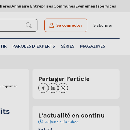
chères
Annuaire Entreprises
Communes
Evénements
Services
Se connecter
S'abonner
Rechercher un article
TIR
PAROLES D'EXPERTS
SÉRIES
MAGAZINES
Partager l’article
Imprimer
its
L’actualité en continu
Aujourd’hui à 13h26
En bref