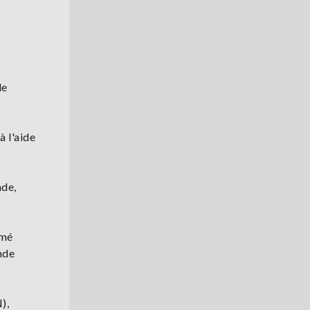
le
à l'aide
nde,
amé
nde
),