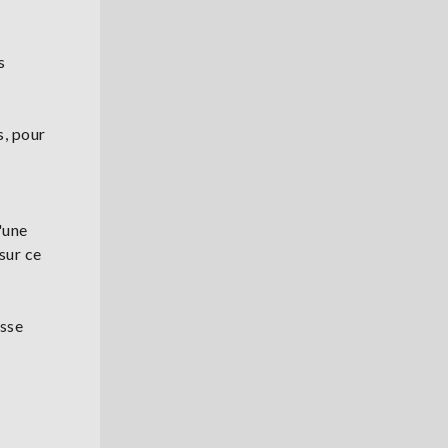
s
s, pour
'une
sur ce
asse