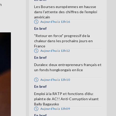
n
Les Bourses européennes en hausse
dans l'attente des chiffres de l'emploi
américain
Aujourd’hui à 13h16
En bref
"Retour en force" progressif de la
chaleur dans les prochains jours en
France
Aujourd’hui à 13h12
En bref
Duralex: deux entrepreneurs français et
un fonds hongkongais en lice
Aujourd’hui à 13h10
En bref
Emploi à la RATP et fonctions d'élu:
plainte de AC!! Anti-Corruption visant
Bally Bagayoko
Aujourd’hui à 13h09
En bref