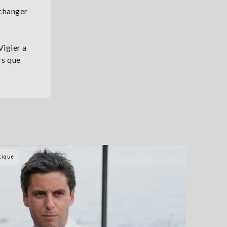
échanger
Vigier a
rs que
tique