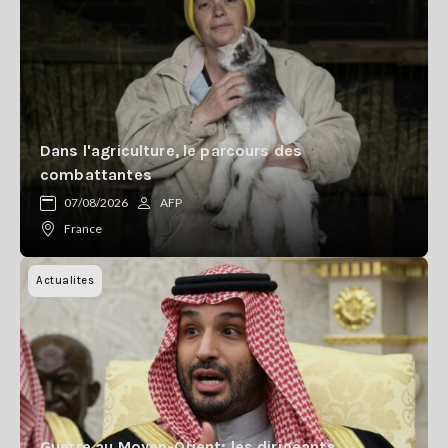
Dans l'agriculture, le parcours des
combattantes
07/08/2026
AFP
France
Actualites
Guerre au Moyen-Orient: les dirigeants