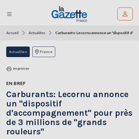
Accueil
Actualites
Carburants: Lecornu annonce un "dispositif d'ac
Rechercher un article
THÉMATIQUES
Actualites
France
RÉGIONS
Imprimer
FORMATS
EN BREF
Carburants: Lecornu annonce
TENDANCES
un "dispositif
SERVICES
d'accompagnement" pour près
LA
GAZETTE
de 3 millions de "grands
rouleurs"