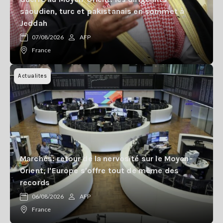
saoudien, turc et pakistanais en sommet à
Jeddah
07/08/2026
AFP
France
Actualites
Marchés: retour de la nervosité sur le Moyen-
Orient, l'Europe s'offre tout de même des
records
06/08/2026
AFP
France