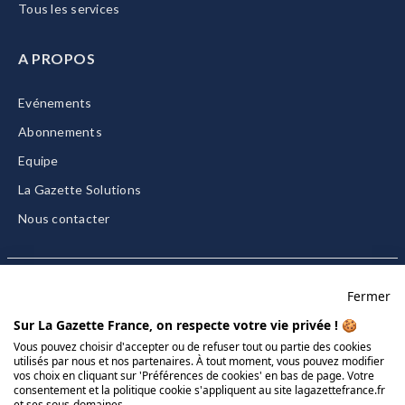
Tous les services
A PROPOS
Evénements
Abonnements
Equipe
La Gazette Solutions
Nous contacter
Fermer
Mentions légales
Sur La Gazette France, on respecte votre vie privée ! 🍪
CGU/CGV
Vous pouvez choisir d'accepter ou de refuser tout ou partie des cookies
utilisés par nous et nos partenaires. À tout moment, vous pouvez modifier
Données personnelles
vos choix en cliquant sur 'Préférences de cookies' en bas de page. Votre
Charte sur les cookies
consentement et la politique cookie s'appliquent au site lagazettefrance.fr
et ses sous-domaines.