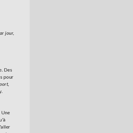
ar jour,
e. Des
es pour
port,
y.
" Une
u'à
aller