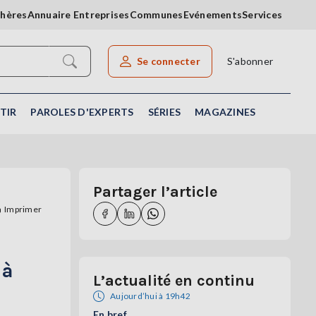
chères
Annuaire Entreprises
Communes
Evénements
Services
Se connecter
S'abonner
Rechercher un article
TIR
PAROLES D'EXPERTS
SÉRIES
MAGAZINES
Partager l’article
Imprimer
 à
L’actualité en continu
Aujourd’hui à 19h42
En bref