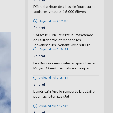
Dijon distribue des kits de fournitures
scolaires gratuits à 6 000 élèves
Aujourd’hui à 19h30
En bref
Corse: le FLNC rejette la "mascarade"
de l'autonomie et menace les
"envahisseurs" venant vivre sur l'île
Aujourd’hui à 18h31
En bref
Les Bourses mondiales suspendues au
Moyen-Orient, records en Europe
Aujourd’hui à 18h14
En bref
L'américain Apollo remporte la bataille
pour racheter EasyJet
Aujourd’hui à 17h52
En bref