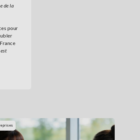
e de la
ces pour
oubler
 France
 est
reprises