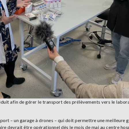
éduit afin de gérer le transport des prélèvements vers le labor
iport – un garage à drones – qui doit permettre une meilleure 
re devrait être opérationnel dès le mois de mai au centre hosp