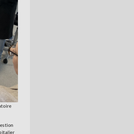
atoire
gestion
italier