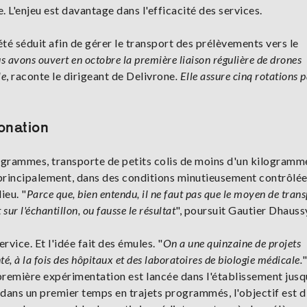
. L'enjeu est davantage dans l'efficacité des services.
été séduit afin de gérer le transport des prélèvements vers le
s avons ouvert en octobre la première liaison régulière de drones
le
, raconte le dirigeant de Delivrone
. Elle assure cinq rotations p
onation
logrammes, transporte de petits colis de moins d'un kilogramm
principalement, dans des conditions minutieusement contrôlé
ieu. "
Parce que, bien entendu, il ne faut pas que le moyen de trans
sur l'échantillon, ou fausse le résultat
", poursuit Gautier Dhauss
vice. Et l'idée fait des émules. "
On a une quinzaine de projets
é, à la fois des hôpitaux et des laboratoires de biologie médicale.
ne première expérimentation est lancée dans l'établissement jusq
nt dans un premier temps en trajets programmés, l'objectif est d'