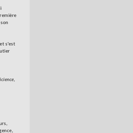
i
première
 son
et s'est
utier
icience,
urs,
rgence,