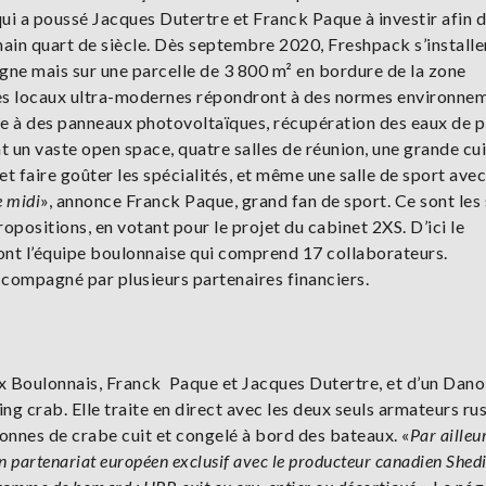
qui a poussé Jacques Dutertre et Franck Paque à investir afin 
chain quart de siècle. Dès septembre 2020, Freshpack s’installe
gne mais sur une parcelle de 3 800 m² en bordure de la zone
, ces locaux ultra-modernes répondront à des normes environne
e à des panneaux photovoltaïques, récupération des eaux de pl
t un vaste open space, quatre salles de réunion, une grande cu
et faire goûter les spécialités, et même une salle de sport avec
e midi
», annonce Franck Paque, grand fan de sport. Ce sont les 
ropositions, en votant pour le projet du cabinet 2XS. D’ici le
nt l’équipe boulonnaise qui comprend 17 collaborateurs.
accompagné par plusieurs partenaires financiers.
 Boulonnais, Franck Paque et Jacques Dutertre, et d’un Danoi
ng crab. Elle traite en direct avec les deux seuls armateurs ru
onnes de crabe cuit et congelé à bord des bateaux. «
Par ailleu
n partenariat européen exclusif avec le producteur canadien Shed