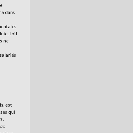
de
ra dans
mentales
uie, toit
isine
salariés
s, est
sses qui
rs
,
iac