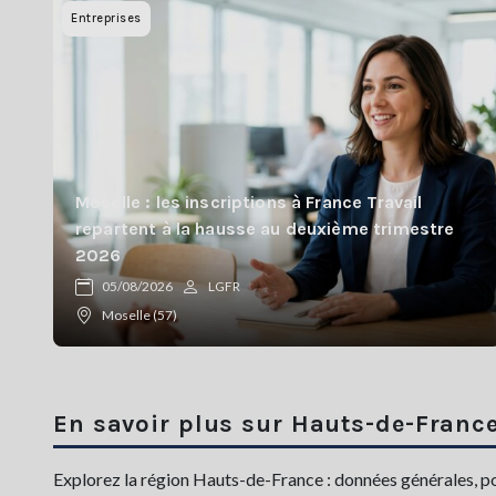
Entreprises
Moselle : les inscriptions à France Travail
repartent à la hausse au deuxième trimestre
2026
05/08/2026
LGFR
Moselle (57)
En savoir plus sur Hauts-de-Franc
Explorez la région Hauts-de-France : données générales, popu