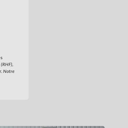
es
r (RHF),
r.
Notre