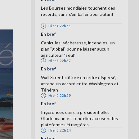
Les Bourses mondiales touchent des
records, sans s'emballer pour autant
Hier à 22h51
En bref
Canicules, sécheresse, incendies: un
plan "global" pour ne laisser aucun
agriculteur "seul"
Hier à 22h37
En bref
Wall Street clôture en ordre dispersé,
attend un accord entre Washington et
Téhéran
Hier à 22h29
En bref
Ingérences dans la présidentielle:
Glucksmann et Tondelier accusent les
plateformes étrangères
Hier à 22h14
En bref