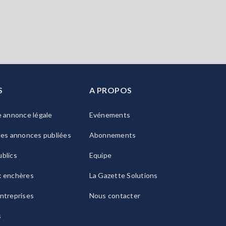
S
A PROPOS
e annonce légale
Evénements
les annonces publiées
Abonnements
blics
Equipe
x enchères
La Gazette Solutions
ntreprises
Nous contacter
s