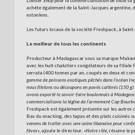
Lobster Shop pour la commercialisation de toute sa g
achète également de la Saint-Jacques argentine, d
estoniens.
Les futurs locaux de la société Freshpack, à Sain
Le meilleur de tous les continents
Producteur à Madagascar sous sa marque Makamb
avec les huit chalutiers congélateurs de sa filial
serrata (400 tonnes par an, coupés en deux et cond
gamme de poissons exotiques pêchés dans l’océan Indi
nous filetons ou découpons en pavés calibrés (150 g)
avons exporté le savoir-faire boulonnais à Madagasca
commercialisons la légine de l’armement Cap Bourbon
Freshpack est également présente sur les autres co
Bas du snacking, des tapas et des plats cuisinés s
venons de traiter avec une usine libanaise pour confec
fèves
», ajoute le directeur. «
Notre rôle
, résume le 