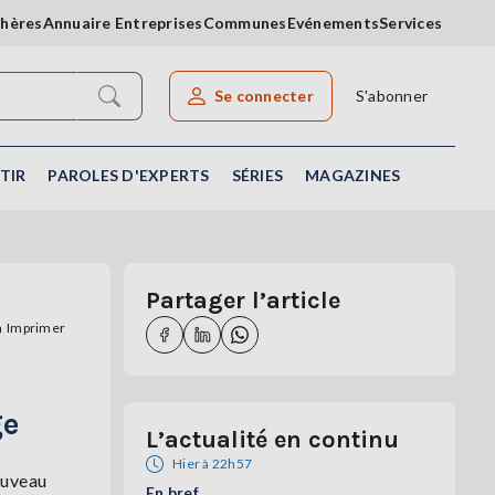
chères
Annuaire Entreprises
Communes
Evénements
Services
Se connecter
S'abonner
Rechercher un article
TIR
PAROLES D'EXPERTS
SÉRIES
MAGAZINES
Partager l’article
Imprimer
ge
L’actualité en continu
Hier à 22h57
ouveau
En bref