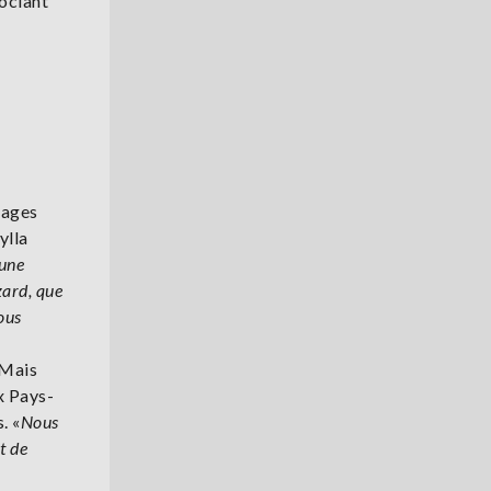
ociant
vages
ylla
une
zard, que
nous
 Mais
x Pays-
. «
Nous
t de