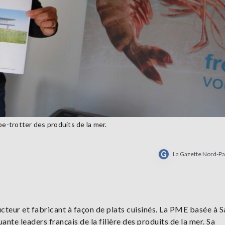
be-trotter des produits de la mer.
La Gazette Nord-Pa
cteur et fabricant à façon de plats cuisinés. La PME basée à S
nte leaders français de la filière des produits de la mer. Sa