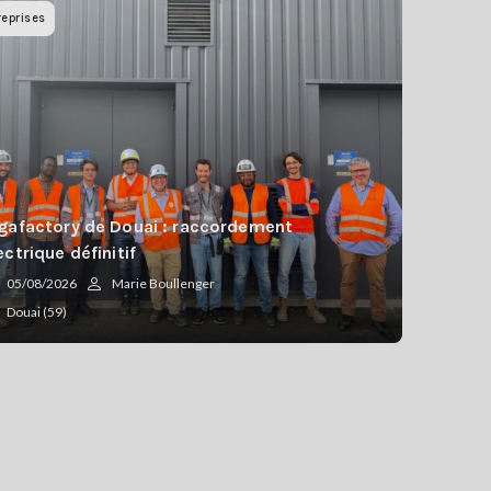
reprises
gafactory de Douai : raccordement
ectrique définitif
05/08/2026
Marie Boullenger
Douai (59)