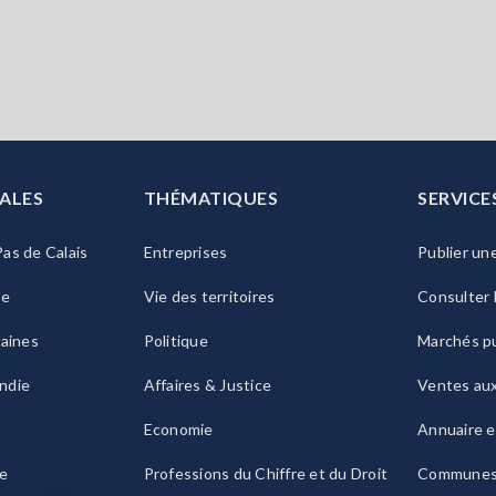
ALES
THÉMATIQUES
SERVICE
as de Calais
Entreprises
Publier un
ie
Vie des territoires
Consulter 
raines
Politique
Marchés pu
ndie
Affaires & Justice
Ventes au
Economie
Annuaire e
le
Professions du Chiffre et du Droit
Commune