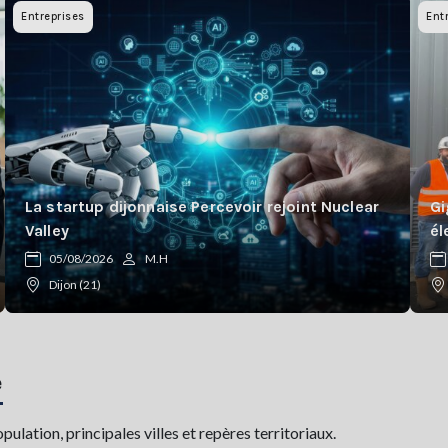
Entreprises
Ent
La startup dijonnaise Percevoir rejoint Nuclear
Gi
Valley
él
05/08/2026
M.H
Dijon (21)
e
lation, principales villes et repères territoriaux.