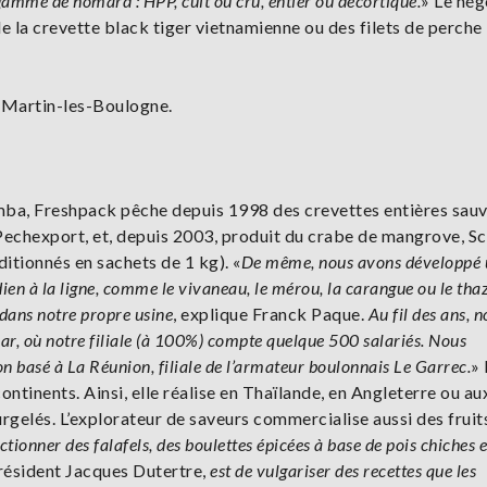
amme de homard : HPP, cuit ou cru, entier ou décortiqué.
» Le nég
e la crevette black tiger vietnamienne ou des filets de perche
t-Martin-les-Boulogne.
a, Freshpack pêche depuis 1998 des crevettes entières sau
e Pechexport, et, depuis 2003, produit du crabe de mangrove, Sc
itionnés en sachets de 1 kg). «
De même, nous avons développé 
en à la ligne, comme le vivaneau, le mérou, la carangue ou le tha
 dans notre propre usine
, explique Franck Paque.
Au fil des ans, 
r, où notre filiale (à 100%) compte quelque 500 salariés. Nous
 basé à La Réunion, filiale de l’armateur boulonnais Le Garrec.
»
ntinents. Ainsi, elle réalise en Thaïlande, en Angleterre ou au
urgelés. L’explorateur de saveurs commercialise aussi des fruits
tionner des falafels, des boulettes épicées à base de pois chiches e
président Jacques Dutertre,
est de vulgariser des recettes que les