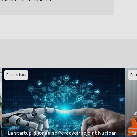
Entreprises
Ent
La startup dijonnaise Percevoir rejoint Nuclear
Gi