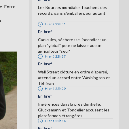
e. Entre
Les Bourses mondiales touchent des
records, sans s'emballer pour autant
a
Hier à 22h51
En bref
Canicules, sécheresse, incendies: un
plan "global" pour ne laisser aucun
agriculteur "seul"
Hier à 22h37
En bref
Wall Street clôture en ordre dispersé,
attend un accord entre Washington et
Téhéran
Hier à 22h29
En bref
Ingérences dans la présidentielle:
Glucksmann et Tondelier accusent les
plateformes étrangères
Hier à 22h14
En bref