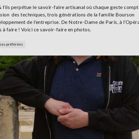
fils perpétue le savoir-faire artisanal où chaque geste compt
ssion des techniques, trois générations de la famille Bourson
veloppement de l’entreprise. De Notre-Dame de Paris, à l’Opér
 à faire ! Voici ce savoir-faire en photos.
rces préférées