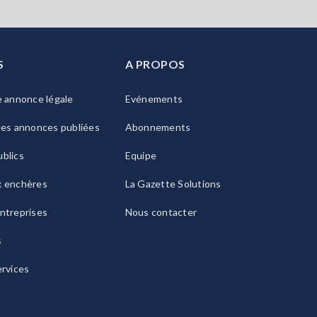
S
A PROPOS
e annonce légale
Evénements
les annonces publiées
Abonnements
blics
Equipe
x enchères
La Gazette Solutions
ntreprises
Nous contacter
s
ervices