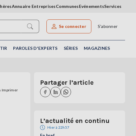
chères
Annuaire Entreprises
Communes
Evénements
Services
Se connecter
S'abonner
Rechercher un article
TIR
PAROLES D'EXPERTS
SÉRIES
MAGAZINES
Partager l’article
Imprimer
L’actualité en continu
Hier à 22h57
En bref