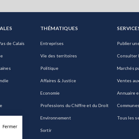
ALES
THÉMATIQUES
SERVICE
as de Calais
Entreprises
Publier un
ie
Vie des territoires
Consulter 
raines
Politique
Marchés pu
ndie
Affaires & Justice
Ventes au
Economie
Annuaire e
le
Professions du Chiffre et du Droit
Commune
ogne
Environnement
Tous les s
Fermer
Sortir