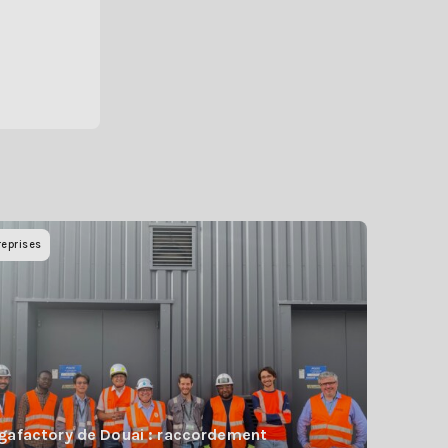
reprises
gafactory de Douai : raccordement