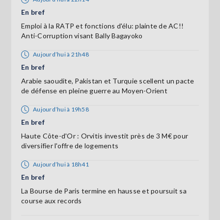
En bref
Emploi à la RATP et fonctions d'élu: plainte de AC!!
Anti-Corruption visant Bally Bagayoko
Aujourd’hui à 21h48
En bref
Arabie saoudite, Pakistan et Turquie scellent un pacte
de défense en pleine guerre au Moyen-Orient
Aujourd’hui à 19h58
En bref
Haute Côte-d'Or : Orvitis investit près de 3 M€ pour
diversifier l'offre de logements
Aujourd’hui à 18h41
En bref
La Bourse de Paris termine en hausse et poursuit sa
course aux records