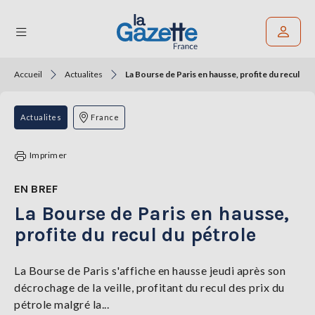
Accueil
Actualites
La Bourse de Paris en hausse, profite du recul du
Rechercher un article
THÉMATIQUES
Actualites
France
RÉGIONS
Imprimer
FORMATS
EN BREF
La Bourse de Paris en hausse,
TENDANCES
profite du recul du pétrole
SERVICES
LA
GAZETTE
La Bourse de Paris s'affiche en hausse jeudi après son
décrochage de la veille, profitant du recul des prix du
pétrole malgré la...