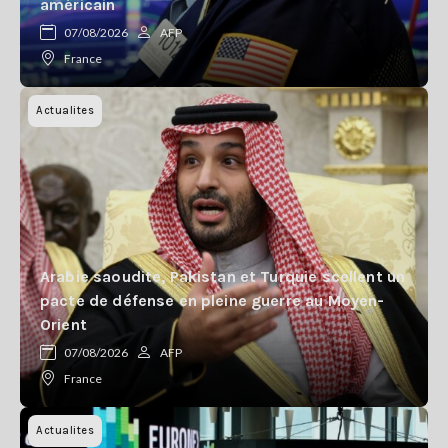
américain
07/08/2026
AFP
France
Actualites
Arabie saoudite, Pakistan et Turquie scellent un
pacte de défense en pleine guerre au Moyen-
Orient
07/08/2026
AFP
France
Actualites