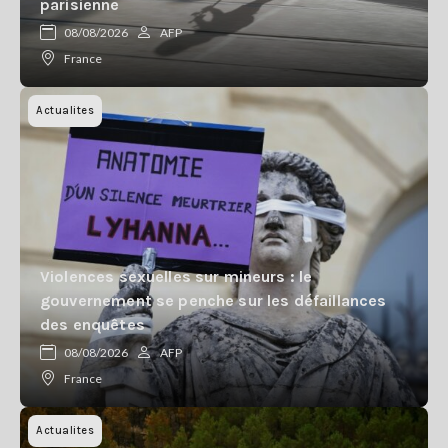
parisienne
08/08/2026
AFP
France
Actualites
Violences sexuelles sur mineurs : le
gouvernement se penche sur les défaillances
des enquêtes
08/08/2026
AFP
France
Actualites