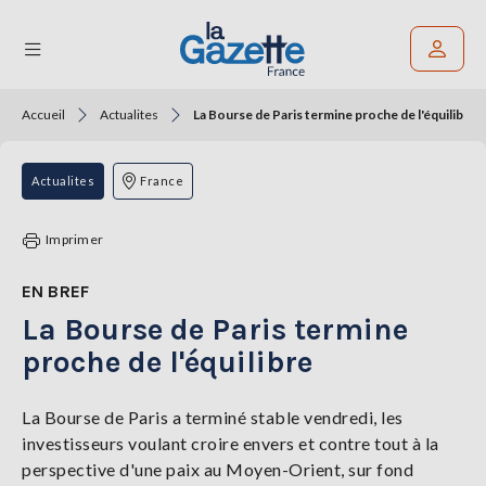
Accueil
Actualites
La Bourse de Paris termine proche de l'équilibre
Rechercher un article
THÉMATIQUES
Actualites
France
RÉGIONS
Imprimer
FORMATS
EN BREF
La Bourse de Paris termine
TENDANCES
proche de l'équilibre
SERVICES
LA
GAZETTE
La Bourse de Paris a terminé stable vendredi, les
investisseurs voulant croire envers et contre tout à la
perspective d'une paix au Moyen-Orient, sur fond