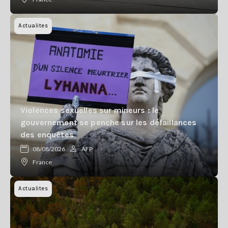
Actualites
Violences sexuelles sur mineurs : le
gouvernement se penche sur les défaillances
des enquêtes
08/08/2026
AFP
France
Actualites