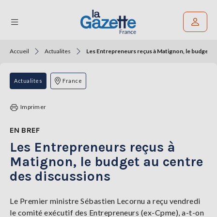
Accueil
Actualites
Les Entrepreneurs reçus à Matignon, le budget a
Rechercher un article
THÉMATIQUES
Actualites
France
RÉGIONS
Imprimer
FORMATS
EN BREF
Les Entrepreneurs reçus à
TENDANCES
Matignon, le budget au centre
SERVICES
des discussions
LA
GAZETTE
Le Premier ministre Sébastien Lecornu a reçu vendredi
le comité exécutif des Entrepreneurs (ex-Cpme), a-t-on