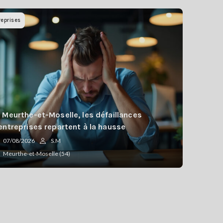
reprises
 Meurthe-et-Moselle, les défaillances
entreprises repartent à la hausse
07/08/2026
S.M
Meurthe-et-Moselle (54)