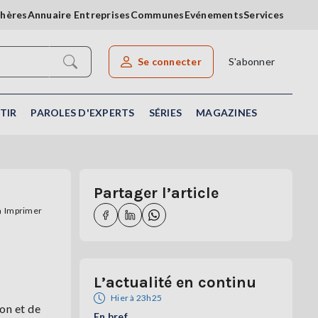
chères
Annuaire Entreprises
Communes
Evénements
Services
Se connecter
S'abonner
Rechercher un article
TIR
PAROLES D'EXPERTS
SÉRIES
MAGAZINES
Partager l’article
Imprimer
L’actualité en continu
Hier à 23h25
ion et de
En bref