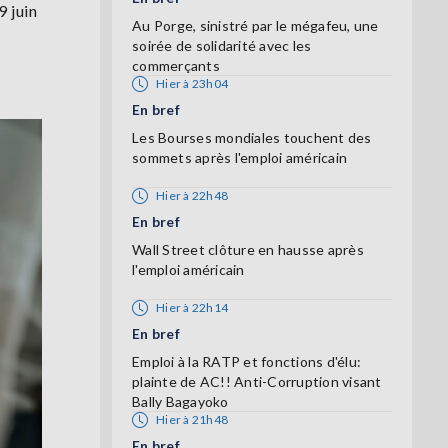
9 juin
Au Porge, sinistré par le mégafeu, une
soirée de solidarité avec les
commerçants
Hier à 23h04
En bref
Les Bourses mondiales touchent des
sommets après l'emploi américain
Hier à 22h48
En bref
Wall Street clôture en hausse après
l'emploi américain
Hier à 22h14
En bref
Emploi à la RATP et fonctions d'élu:
plainte de AC!! Anti-Corruption visant
Bally Bagayoko
Hier à 21h48
En bref