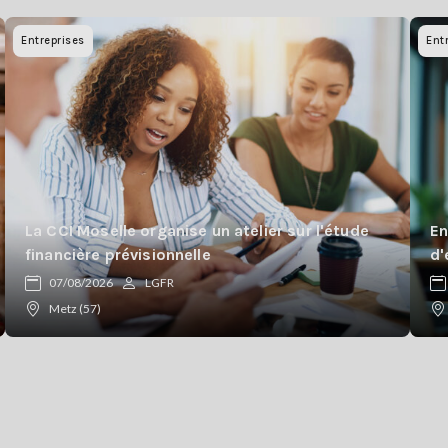
Entreprises
Ent
La CCI Moselle organise un atelier sur l'étude
En
financière prévisionnelle
d'
07/08/2026
LGFR
Metz (57)