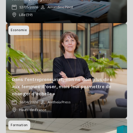
Se
12/05/2026
Amandine Pinot
connecter
Lille (59)
S'abonner
Economie
Dans l'entrepreneuriat, «on ne doit plus dire
aux femmes d’oser, mais leur permettre de
changer d’échelle»
16/04/2026
Aletheia Press
Hauts-de-France
Formation