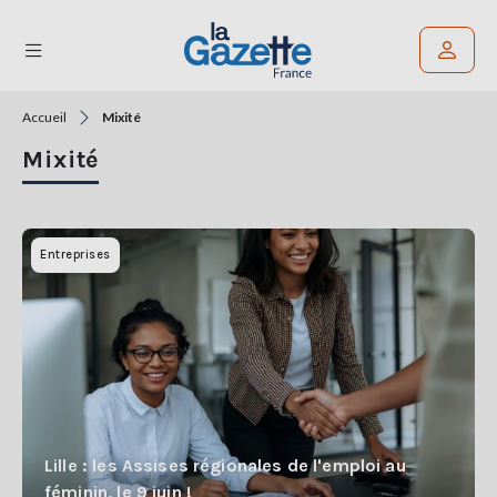
Accueil
Mixité
Rechercher un article
Mixité
THÉMATIQUES
RÉGIONS
Entreprises
FORMATS
TENDANCES
SERVICES
LA
GAZETTE
Lille : les Assises régionales de l'emploi au
féminin, le 9 juin !