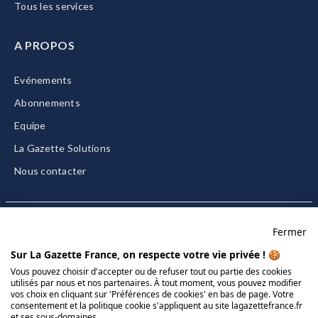
Tous les services
A PROPOS
Evénements
Abonnements
Equipe
La Gazette Solutions
Nous contacter
Fermer
Mentions légales
Sur La Gazette France, on respecte votre vie privée ! 🍪
CGU/CGV
Vous pouvez choisir d'accepter ou de refuser tout ou partie des cookies
utilisés par nous et nos partenaires. À tout moment, vous pouvez modifier
Données personnelles
vos choix en cliquant sur 'Préférences de cookies' en bas de page. Votre
consentement et la politique cookie s'appliquent au site lagazettefrance.fr
Charte sur les cookies
et ses sous-domaines.