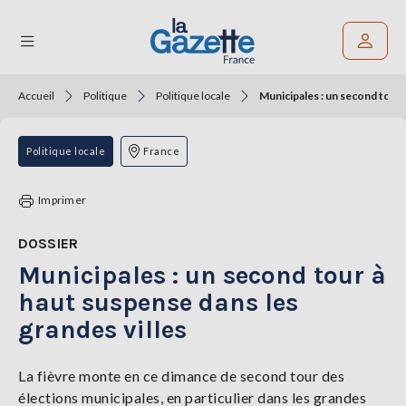
Accueil
Politique
Politique locale
Municipales : un second tour 
Rechercher un article
THÉMATIQUES
Politique locale
France
RÉGIONS
Imprimer
FORMATS
DOSSIER
Municipales : un second tour à
TENDANCES
haut suspense dans les
SERVICES
grandes villes
LA
GAZETTE
La fièvre monte en ce dimance de second tour des
élections municipales, en particulier dans les grandes