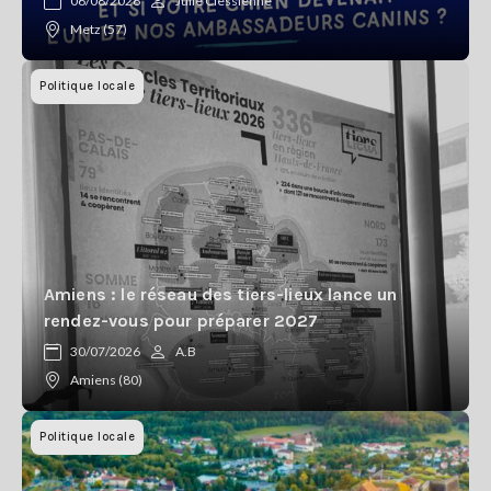
06/08/2026
Julie Clessienne
Metz (57)
Politique locale
Amiens : le réseau des tiers-lieux lance un
rendez-vous pour préparer 2027
30/07/2026
A.B
Amiens (80)
Politique locale