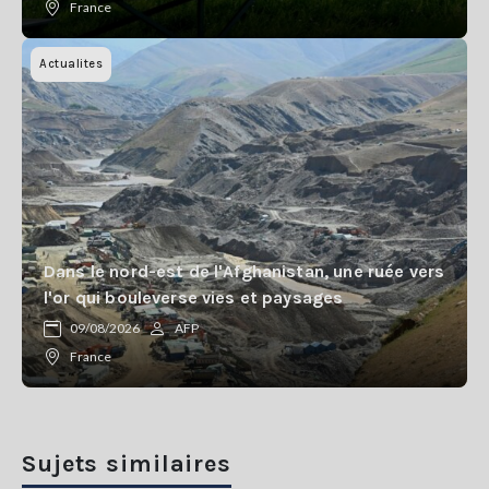
France
Actualites
Dans le nord-est de l'Afghanistan, une ruée vers
l'or qui bouleverse vies et paysages
09/08/2026
AFP
France
Sujets similaires