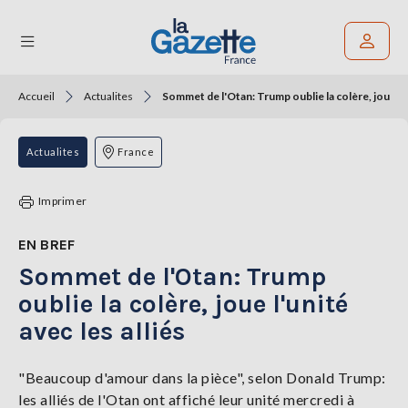
Accueil
Actualites
Sommet de l'Otan: Trump oublie la colère, joue l'un
Rechercher un article
THÉMATIQUES
Actualites
France
RÉGIONS
Imprimer
FORMATS
EN BREF
Sommet de l'Otan: Trump
TENDANCES
oublie la colère, joue l'unité
SERVICES
avec les alliés
LA
GAZETTE
"Beaucoup d'amour dans la pièce", selon Donald Trump:
les alliés de l'Otan ont affiché leur unité mercredi à