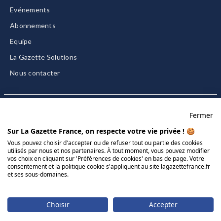
Evénements
Abonnements
Equipe
La Gazette Solutions
Nous contacter
Fermer
Mentions légales
Sur La Gazette France, on respecte votre vie privée ! 🍪
CGU/CGV
Vous pouvez choisir d'accepter ou de refuser tout ou partie des cookies
utilisés par nous et nos partenaires. À tout moment, vous pouvez modifier
Données personnelles
vos choix en cliquant sur 'Préférences de cookies' en bas de page. Votre
Charte sur les cookies
consentement et la politique cookie s'appliquent au site lagazettefrance.fr
et ses sous-domaines.
Gérer vos cookies
© 2026 La Gazette France
Choisir
Accepter