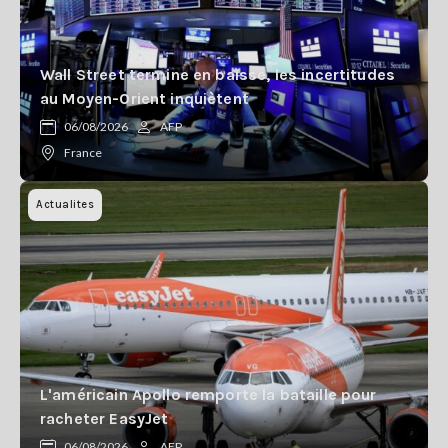
Wall Street termine en baisse, les incertitudes
au Moyen-Orient inquiètent
06/08/2026
AFP
France
Actualites
L'américain Apollo remporte la bataille pour
racheter EasyJet
06/08/2026
AFP