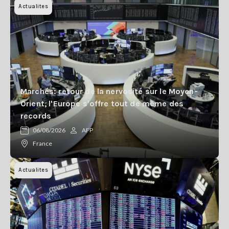
Actualites
Marchés: retour de la nervosité sur le Moyen-
Orient, l'Europe s'offre tout de même des
records
06/08/2026
AFP
France
Actualites