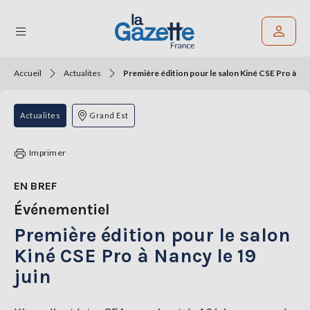
Accueil
Actualites
Première édition pour le salon Kiné CSE Pro à Nan
Rechercher un article
THÉMATIQUES
Actualites
Grand Est
RÉGIONS
Imprimer
FORMATS
EN BREF
Événementiel
TENDANCES
Première édition pour le salon
SERVICES
LA
Kiné CSE Pro à Nancy le 19
GAZETTE
juin