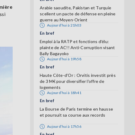
mière
Arabie saoudite, Pakistan et Turquie
ssi
scellent un pacte de défense en pleine
guerre au Moyen-Orient
Aujourd’hui à 21h03
En bref
Emploi à la RATP et fonctions d'élu:
plainte de AC!! Anti-Corruption visant
Bally Bagayoko
Aujourd’hui à 19h58
En bref
Haute Côte-d'Or : Orvitis investit près
de 3 M€ pour diversifier l'offre de
logements
Aujourd’hui à 18h41
En bref
La Bourse de Paris termine en hausse
et poursuit sa course aux records
Aujourd’hui à 17h56
En bref