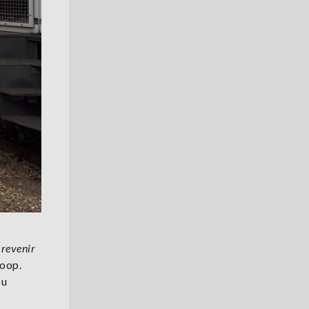
 revenir
coop.
ou