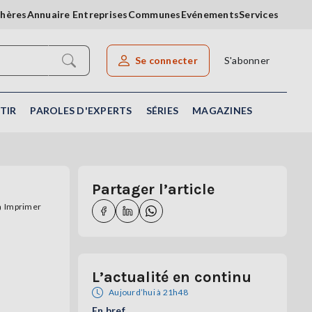
chères
Annuaire Entreprises
Communes
Evénements
Services
Se connecter
S'abonner
Rechercher un article
TIR
PAROLES D'EXPERTS
SÉRIES
MAGAZINES
Partager l’article
Imprimer
L’actualité en continu
Aujourd’hui à 21h48
En bref