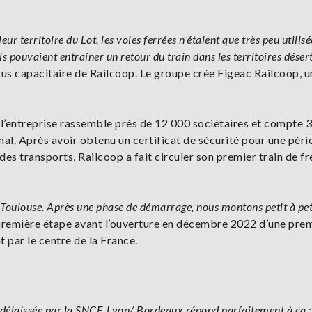
eur territoire du Lot, les voies ferrées n’étaient que très peu utilisée
s pouvaient entraîner un retour du train dans les territoires désert
s capacitaire de Railcoop. Le groupe crée Figeac Railcoop, u
i, l’entreprise rassemble près de 12 000 sociétaires et compte 
onal. Après avoir obtenu un certificat de sécurité pour une pér
es transports, Railcoop a fait circuler son premier train de fr
e Toulouse. Après une phase de démarrage, nous montons petit à pet
première étape avant l’ouverture en décembre 2022 d’une pre
 par le centre de la France.
délaissée par la SNCF. Lyon/ Bordeaux répond parfaitement à ça :