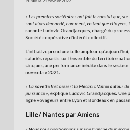
Publié le 21 février 2022
« Les premiers sociétaires ont fait le constat que, sur l
sont alors demandé, comment, en tant que citoyens, il
raconte Ludovic Grandjacques, chargé du processu
Société coopérative d’intérêt collectif.
L’initiative prend une telle ampleur qu’aujourd’hu
salariés répartis sur l’ensemble du territoire nati
cinq ans, une performance inédite dans le secteur d
novembre 2021.
« La navette fret dessert la Mecanic Vallée autour d
puissance »
, explique Ludovic Grandjacques. Une 
ligne voyageurs entre Lyon et Bordeaux en passant
Lille/ Nantes par Amiens
« Nous nous positionnons sur une tranche de marché 