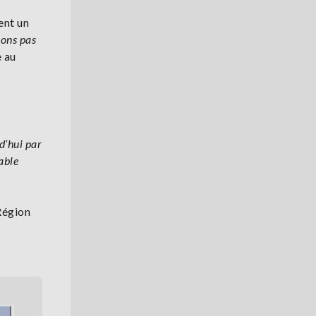
ent un
vons pas
e au
d’hui par
able
 Région