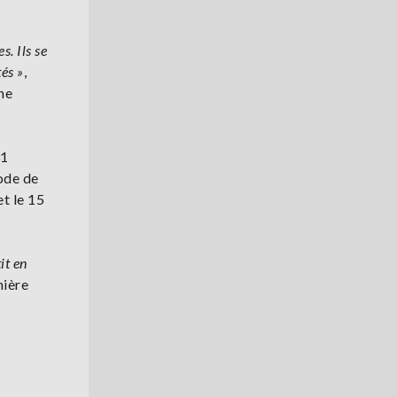
s. Ils se
és »
,
ne
31
iode de
et le 15
it en
mière