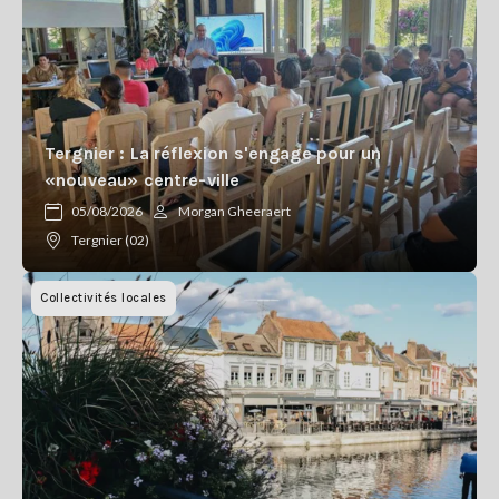
Tergnier : La réflexion s'engage pour un
«nouveau» centre-ville
05/08/2026
Morgan Gheeraert
Tergnier (02)
Collectivités locales