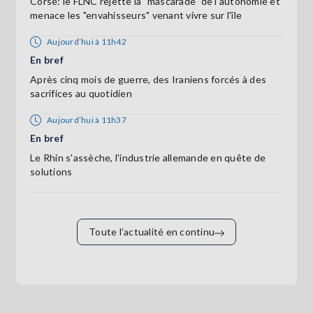
Corse: le FLNC rejette la "mascarade" de l'autonomie et
menace les "envahisseurs" venant vivre sur l'île
Aujourd’hui à 11h42
En bref
Après cinq mois de guerre, des Iraniens forcés à des
sacrifices au quotidien
Aujourd’hui à 11h37
En bref
Le Rhin s'assèche, l'industrie allemande en quête de
solutions
Toute l’actualité en continu