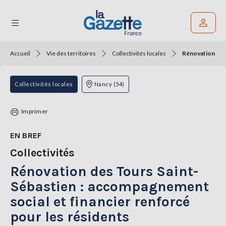
Accueil
Vie des territoires
Collectivités locales
Rénovation des 
Rechercher un article
THÉMATIQUES
Collectivités locales
Nancy (54)
RÉGIONS
Imprimer
FORMATS
EN BREF
Collectivités
TENDANCES
Rénovation des Tours Saint-
SERVICES
LA
Sébastien : accompagnement
GAZETTE
social et financier renforcé
pour les résidents