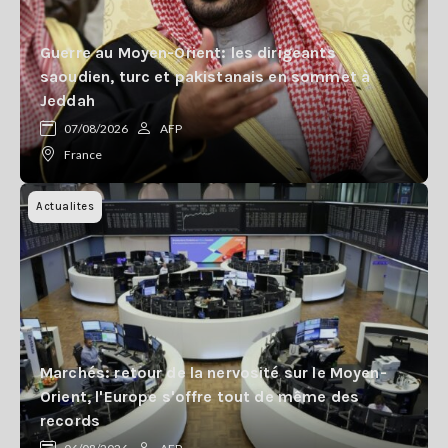
Guerre au Moyen-Orient: les dirigeants
saoudien, turc et pakistanais en sommet à
Jeddah
07/08/2026
AFP
France
Actualites
Marchés: retour de la nervosité sur le Moyen-
Orient, l'Europe s'offre tout de même des
records