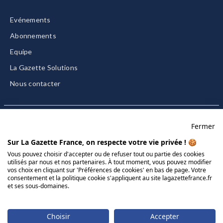
Evénements
Abonnements
Equipe
La Gazette Solutions
Nous contacter
Fermer
Mentions légales
Sur La Gazette France, on respecte votre vie privée ! 🍪
CGU/CGV
Vous pouvez choisir d'accepter ou de refuser tout ou partie des cookies
utilisés par nous et nos partenaires. À tout moment, vous pouvez modifier
Données personnelles
vos choix en cliquant sur 'Préférences de cookies' en bas de page. Votre
Charte sur les cookies
consentement et la politique cookie s'appliquent au site lagazettefrance.fr
et ses sous-domaines.
Gérer vos cookies
© 2026 La Gazette France
Choisir
Accepter