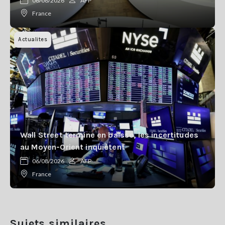
06/08/2026
AFP
France
Actualites
Wall Street termine en baisse, les incertitudes
au Moyen-Orient inquiètent
06/08/2026
AFP
France
Sujets similaires