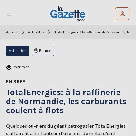
Accueil
Actualites
TotalEnergies: à la raffinerie de Normandie, les c
Rechercher un article
THÉMATIQUES
Actualites
France
RÉGIONS
Imprimer
FORMATS
EN BREF
TotalEnergies: à la raffinerie
TENDANCES
de Normandie, les carburants
SERVICES
coulent à flots
LA
GAZETTE
Quelques ouvriers du géant pétrogazier TotalEnergies
s'affairent à mi-hauteur d'une tour de métal d'une