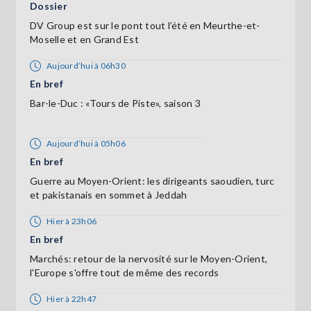
Dossier
DV Group est sur le pont tout l’été en Meurthe-et-
Moselle et en Grand Est
Aujourd’hui à 06h30
En bref
Bar-le-Duc : «Tours de Piste», saison 3
Aujourd’hui à 05h06
En bref
Guerre au Moyen-Orient: les dirigeants saoudien, turc
et pakistanais en sommet à Jeddah
Hier à 23h06
En bref
Marchés: retour de la nervosité sur le Moyen-Orient,
l'Europe s'offre tout de même des records
Hier à 22h47