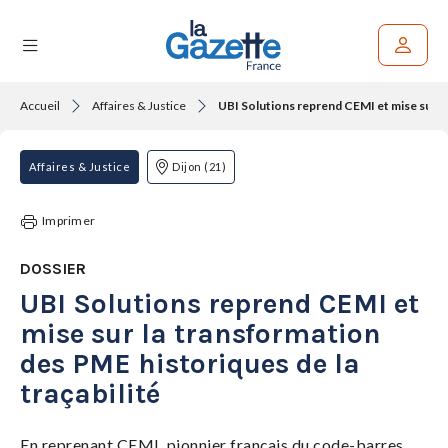
Accueil
Affaires & Justice
UBI Solutions reprend CEMI et mise sur la
Rechercher un article
THÉMATIQUES
Affaires & Justice
Dijon (21)
RÉGIONS
Imprimer
FORMATS
DOSSIER
UBI Solutions reprend CEMI et
TENDANCES
mise sur la transformation
SERVICES
des PME historiques de la
LA
GAZETTE
traçabilité
En reprenant CEMI, pionnier français du code-barres