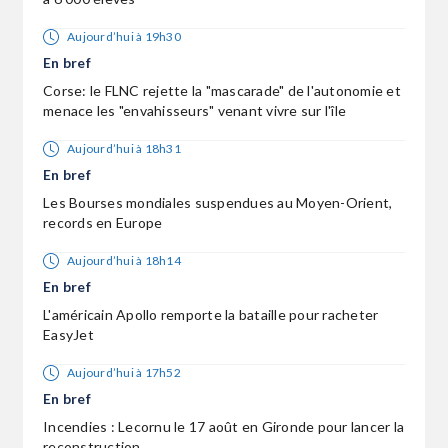
Aujourd’hui à 19h30
En bref
Corse: le FLNC rejette la "mascarade" de l'autonomie et
menace les "envahisseurs" venant vivre sur l'île
Aujourd’hui à 18h31
En bref
Les Bourses mondiales suspendues au Moyen-Orient,
records en Europe
Aujourd’hui à 18h14
En bref
L'américain Apollo remporte la bataille pour racheter
EasyJet
Aujourd’hui à 17h52
En bref
Incendies : Lecornu le 17 août en Gironde pour lancer la
reconstruction