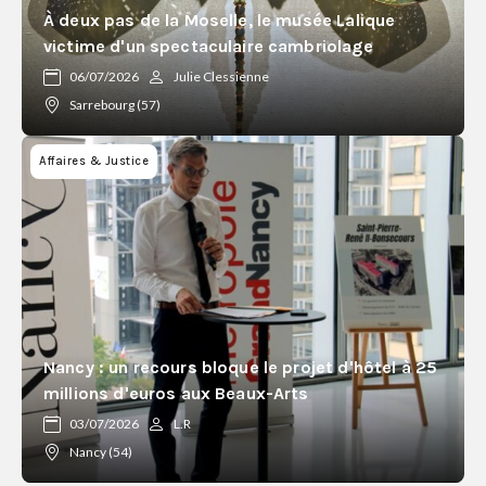
À deux pas de la Moselle, le musée Lalique
victime d'un spectaculaire cambriolage
06/07/2026
Julie Clessienne
Sarrebourg (57)
Affaires & Justice
Nancy : un recours bloque le projet d'hôtel à 25
millions d'euros aux Beaux-Arts
03/07/2026
L.R
Nancy (54)