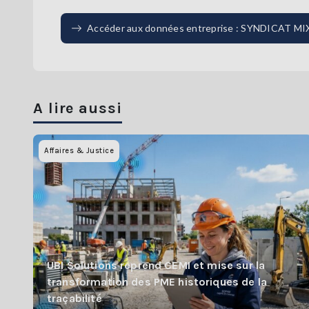
Accéder aux données entreprise : SYNDICAT 
A lire aussi
Affaires & Justice
UBI Solutions reprend CEMI et mise sur la
transformation des PME historiques de la
traçabilité