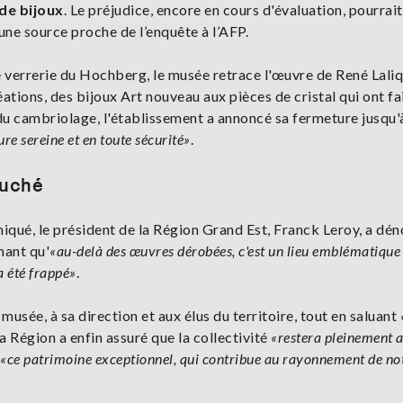
de bijoux
. Le préjudice, encore en cours d'évaluation, pourrait
 une source proche de l’enquête à l’AFP.
ne verrerie du Hochberg, le musée retrace l'œuvre de René Laliq
ations, des bijoux Art nouveau aux pièces de cristal qui ont fai
du cambriolage, l'établissement a annoncé sa fermeture jusqu'
re sereine et en toute sécurité»
.
ouché
iqué, le président de la Région Grand Est, Franck Leroy, a dé
mant qu'
«au-delà des œuvres dérobées, c'est un lieu emblématique
 a été frappé»
.
usée, à sa direction et aux élus du territoire, tout en saluant
la Région a enfin assuré que la collectivité
«restera pleinement 
«ce patrimoine exceptionnel, qui contribue au rayonnement de no