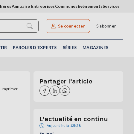
chères
Annuaire Entreprises
Communes
Evénements
Services
Se connecter
S'abonner
Rechercher un article
TIR
PAROLES D'EXPERTS
SÉRIES
MAGAZINES
Partager l’article
Imprimer
L’actualité en continu
Aujourd’hui à 12h28
En bref