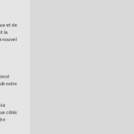
ue et de
t la
à nouvel
noncé
 de notre
«la
aux côtés
tre