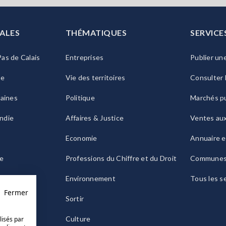
ALES
THÉMATIQUES
SERVICE
as de Calais
Entreprises
Publier un
ie
Vie des territoires
Consulter 
raines
Politique
Marchés pu
ndie
Affaires & Justice
Ventes au
Economie
Annuaire e
le
Professions du Chiffre et du Droit
Commune
ogne
Environnement
Tous les s
Fermer
Sortir
Culture
lisés par