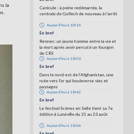
ns la
Canicule : à peine redémarrée, la
os.
centrale de Golfech de nouveau à l'arrêt
Aujourd’hui à 12h16
En bref
Rennes: un jeune homme entre la vie et
la mort après avoir percuté un fourgon
de CRS
Aujourd’hui à 11h50
En bref
Dans le nord-est de l'Afghanistan, une
ruée vers l'or qui bouleverse vies et
paysages
Aujourd’hui à 11h42
En bref
Le festival Scènes en Selle tient sa 7e
édition à Lunéville du 21 au 23 août
Aujourd’hui à 11h06
En bref