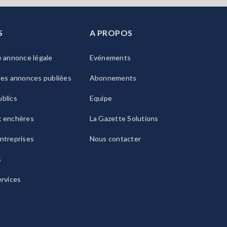
S
A PROPOS
e annonce légale
Evénements
les annonces publiées
Abonnements
blics
Equipe
x enchères
La Gazette Solutions
ntreprises
Nous contacter
s
ervices