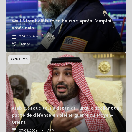
Wall Street clôture en hausse après l'emploi
américain
07/08/2026
AFP
France
Actualites
Arabie saoudite, Pakistan et Turquie scellent un
pacte de défense en pleine guerre au Moyen-
Orient
07/08/2026
AFP