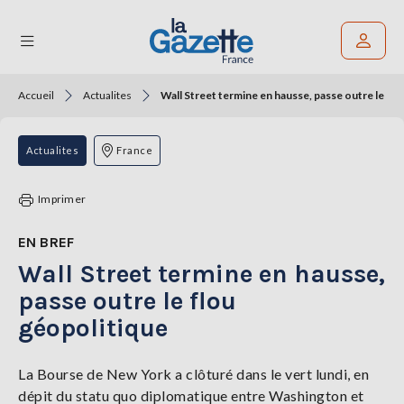
Accueil
Actualites
Wall Street termine en hausse, passe outre le flo
Rechercher un article
THÉMATIQUES
Actualites
France
RÉGIONS
Imprimer
FORMATS
EN BREF
Wall Street termine en hausse,
TENDANCES
passe outre le flou
SERVICES
géopolitique
LA
GAZETTE
La Bourse de New York a clôturé dans le vert lundi, en
dépit du statu quo diplomatique entre Washington et