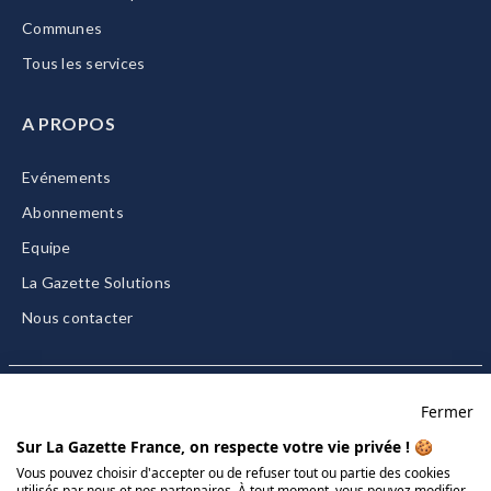
Communes
Tous les services
A PROPOS
Evénements
Abonnements
Equipe
La Gazette Solutions
Nous contacter
Fermer
Mentions légales
Sur La Gazette France, on respecte votre vie privée ! 🍪
CGU/CGV
Vous pouvez choisir d'accepter ou de refuser tout ou partie des cookies
utilisés par nous et nos partenaires. À tout moment, vous pouvez modifier