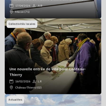
Se
17/04/2026
A.B
connecter
Mâcon (71)
S'abonner
Collectivités locales
Une nouvelle entrée de ville pour Château-
Thierry
16/02/2026
L.R
Château-Thierry (02)
Actualites