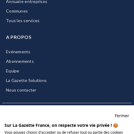
Annuaire entreprises
Communes
Tous les services
A PROPOS
Evénements
Abonnements
Equipe
La Gazette Solutions
Nous contacter
Fermer
Mentions légales
Sur La Gazette France, on respecte votre vie privée ! 🍪
CGU/CGV
Vous pouvez choisir d'accepter ou de refuser tout ou partie des cookies