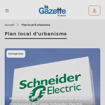
Accueil
Plan local d’urbanisme
Rechercher un article
Plan local d’urbanisme
THÉMATIQUES
RÉGIONS
Entreprises
FORMATS
TENDANCES
SERVICES
LA
GAZETTE
Mâcon engage une concertation sur le projet
d’extension de l’usine Schneider Electric