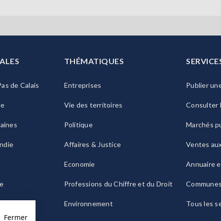
ALES
THÉMATIQUES
SERVICE
as de Calais
Entreprises
Publier un
ie
Vie des territoires
Consulter 
raines
Politique
Marchés pu
ndie
Affaires & Justice
Ventes au
Economie
Annuaire e
le
Professions du Chiffre et du Droit
Commune
ogne
Environnement
Tous les s
Fermer