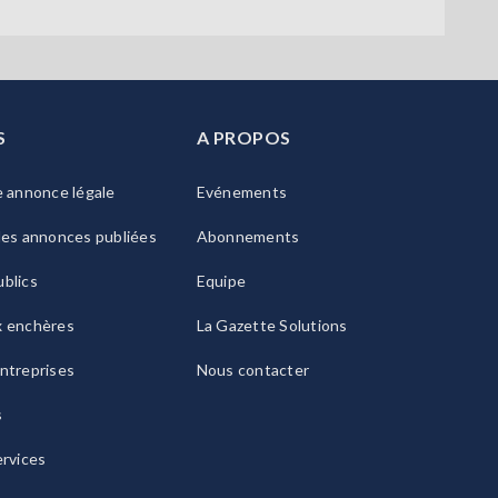
S
A PROPOS
e annonce légale
Evénements
les annonces publiées
Abonnements
blics
Equipe
x enchères
La Gazette Solutions
ntreprises
Nous contacter
s
ervices