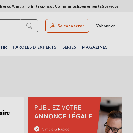
chères
Annuaire Entreprises
Communes
Evénements
Services
Se connecter
S'abonner
Rechercher un article
TIR
PAROLES D'EXPERTS
SÉRIES
MAGAZINES