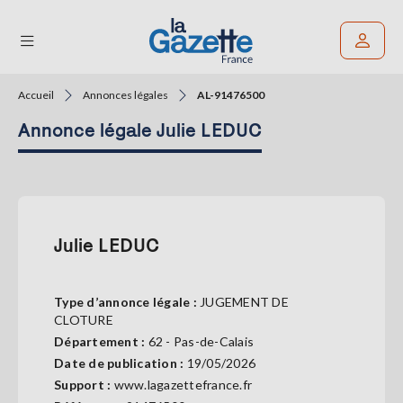
Accueil
Annonces légales
AL-91476500
Rechercher un article
Annonce légale Julie LEDUC
THÉMATIQUES
RÉGIONS
FORMATS
Julie LEDUC
TENDANCES
Type d’annonce légale :
JUGEMENT DE
SERVICES
CLOTURE
LA
Département :
62 - Pas-de-Calais
GAZETTE
Date de publication :
19/05/2026
Support :
www.lagazettefrance.fr