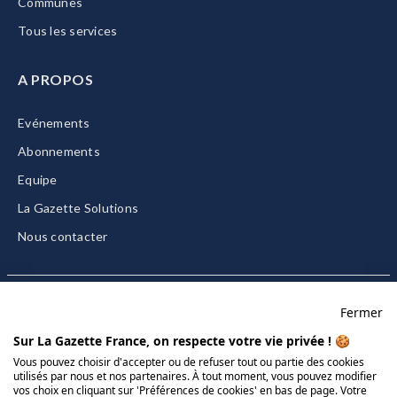
Communes
Tous les services
A PROPOS
Evénements
Abonnements
Equipe
La Gazette Solutions
Nous contacter
Fermer
Mentions légales
Sur La Gazette France, on respecte votre vie privée ! 🍪
CGU/CGV
Vous pouvez choisir d'accepter ou de refuser tout ou partie des cookies
utilisés par nous et nos partenaires. À tout moment, vous pouvez modifier
Données personnelles
vos choix en cliquant sur 'Préférences de cookies' en bas de page. Votre