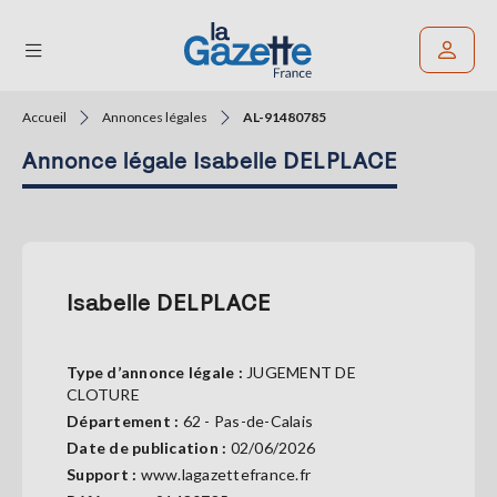
Accueil
Annonces légales
AL-91480785
Rechercher un article
Annonce légale Isabelle DELPLACE
THÉMATIQUES
RÉGIONS
FORMATS
Isabelle DELPLACE
TENDANCES
Type d’annonce légale :
JUGEMENT DE
SERVICES
CLOTURE
LA
Département :
62 - Pas-de-Calais
GAZETTE
Date de publication :
02/06/2026
Support :
www.lagazettefrance.fr