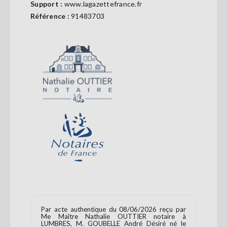
Support :
www.lagazettefrance.fr
Se
Référence :
91483703
connecter
S'abonner
Par acte authentique du 08/06/2026 reçu par
Me Maître Nathalie OUTTIER notaire à
LUMBRES, M. GOUBELLE André Désiré né le