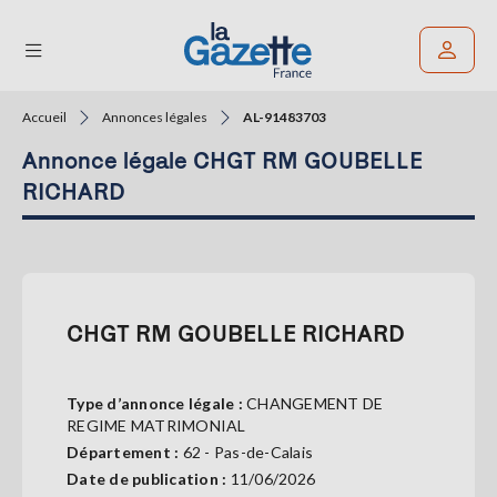
Accueil
Annonces légales
AL-91483703
Rechercher un article
Annonce légale CHGT RM GOUBELLE
THÉMATIQUES
RICHARD
RÉGIONS
FORMATS
CHGT RM GOUBELLE RICHARD
TENDANCES
SERVICES
LA
Type d’annonce légale :
CHANGEMENT DE
GAZETTE
REGIME MATRIMONIAL
Département :
62 - Pas-de-Calais
Date de publication :
11/06/2026