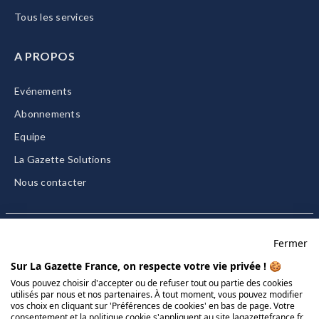
Tous les services
A PROPOS
Evénements
Abonnements
Equipe
La Gazette Solutions
Nous contacter
Fermer
Mentions légales
Sur La Gazette France, on respecte votre vie privée ! 🍪
CGU/CGV
Vous pouvez choisir d'accepter ou de refuser tout ou partie des cookies
utilisés par nous et nos partenaires. À tout moment, vous pouvez modifier
Données personnelles
vos choix en cliquant sur 'Préférences de cookies' en bas de page. Votre
consentement et la politique cookie s'appliquent au site lagazettefrance.fr
Charte sur les cookies