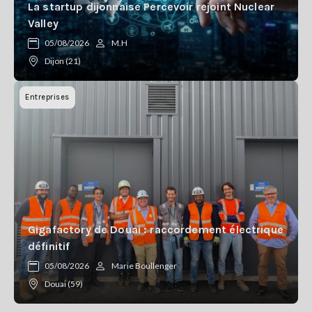
La startup dijonnaise Percevoir rejoint Nuclear
Valley
05/08/2026
M.H
Dijon (21)
Entreprises
Gigafactory de Douai : raccordement électrique
définitif
05/08/2026
Marie Boullenger
Douai (59)