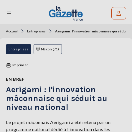
Accueil
Entreprises
Aerigami : l'innovation mâconnaise qui séduit au
Rechercher un article
THÉMATIQUES
Entreprises
Mâcon (71)
RÉGIONS
Imprimer
FORMATS
EN BREF
Aerigami : l'innovation
TENDANCES
mâconnaise qui séduit au
SERVICES
niveau national
LA
GAZETTE
Le projet mâconnais Aerigami a été retenu par un
programme national dédié à l’innovation dans les