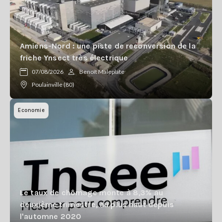
Amiens-Nord : une piste de reconversion de la
friche Ynsect très électrique
07/08/2026
Benoît Maleplate
Poulainville (80)
Economie
Le taux de chômage monte à 8,3% au
deuxième trimestre, au plus haut depuis
l'automne 2020