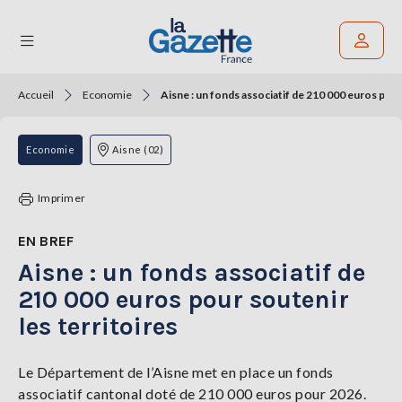
Accueil
Economie
Aisne : un fonds associatif de 210 000 euros pour
Rechercher un article
THÉMATIQUES
Economie
Aisne (02)
RÉGIONS
Imprimer
FORMATS
EN BREF
Aisne : un fonds associatif de
TENDANCES
210 000 euros pour soutenir
SERVICES
les territoires
LA
GAZETTE
Le Département de l’Aisne met en place un fonds
associatif cantonal doté de 210 000 euros pour 2026.