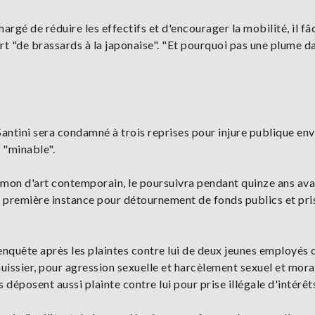
rgé de réduire les effectifs et d'encourager la mobilité, il fâ
rt "de brassards à la japonaise". "Et pourquoi pas une plume da
 Santini sera condamné à trois reprises pour injure publique en
e "minable".
Hamon d'art contemporain, le poursuivra pendant quinze ans ava
n première instance pour détournement de fonds publics et pri
enquête après les plaintes contre lui de deux jeunes employés 
 huissier, pour agression sexuelle et harcèlement sexuel et mora
déposent aussi plainte contre lui pour prise illégale d'intérêt