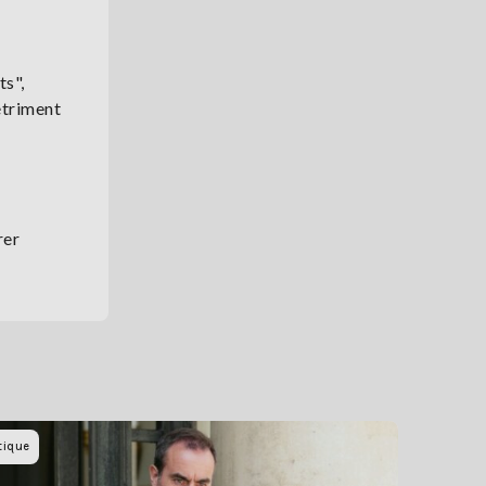
ts",
étriment
rer
tique