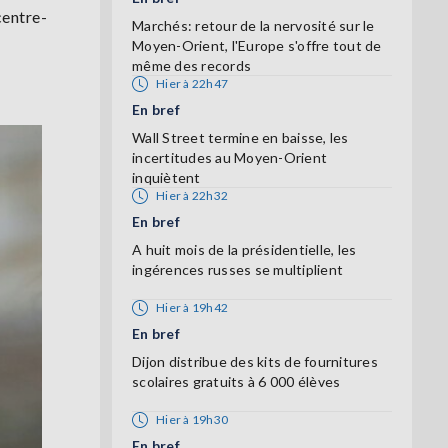
centre-
Marchés: retour de la nervosité sur le
Moyen-Orient, l'Europe s'offre tout de
même des records
Hier à 22h47
En bref
Wall Street termine en baisse, les
incertitudes au Moyen-Orient
inquiètent
Hier à 22h32
En bref
A huit mois de la présidentielle, les
ingérences russes se multiplient
Hier à 19h42
En bref
Dijon distribue des kits de fournitures
scolaires gratuits à 6 000 élèves
Hier à 19h30
En bref