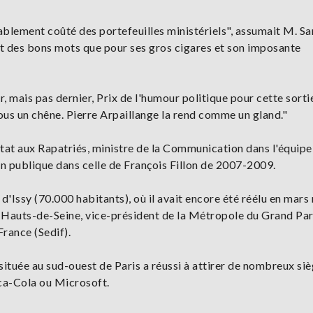
blement coûté des portefeuilles ministériels", assumait M. San
ût des bons mots que pour ses gros cigares et son imposante
, mais pas dernier, Prix de l'humour politique pour cette sortie
sous un chêne. Pierre Arpaillange la rend comme un gland."
tat aux Rapatriés, ministre de la Communication dans l'équipe
on publique dans celle de François Fillon de 2007-2009.
 d'Issy (70.000 habitants), où il avait encore été réélu en mars
Hauts-de-Seine, vice-président de la Métropole du Grand Par
France (Sedif).
située au sud-ouest de Paris a réussi à attirer de nombreux si
ca-Cola ou Microsoft.