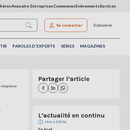
chères
Annuaire Entreprises
Communes
Evénements
Services
Se connecter
S'abonner
Rechercher un article
TIR
PAROLES D'EXPERTS
SÉRIES
MAGAZINES
Partager l’article
Imprimer
r
L’actualité en continu
Hier à 23h06
En bref