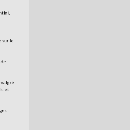
tini,
 sur le
 de
 malgré
is et
èges