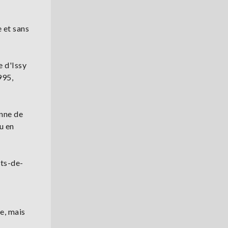
e et sans
e d'Issy
995,
onne de
u en
uts-de-
e, mais