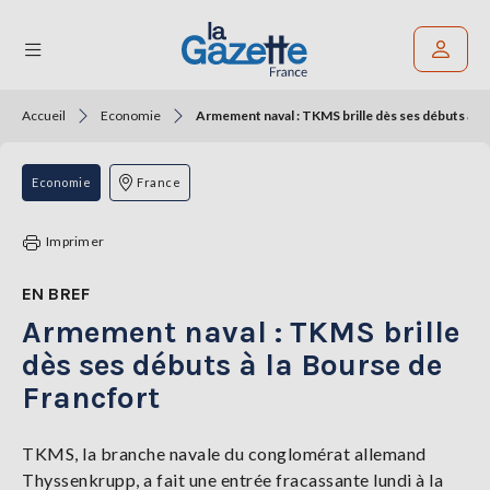
Accueil
Economie
Armement naval : TKMS brille dès ses débuts à la
Rechercher un article
THÉMATIQUES
Economie
France
RÉGIONS
Imprimer
FORMATS
EN BREF
Armement naval : TKMS brille
TENDANCES
dès ses débuts à la Bourse de
SERVICES
Francfort
LA
GAZETTE
TKMS, la branche navale du conglomérat allemand
Thyssenkrupp, a fait une entrée fracassante lundi à la