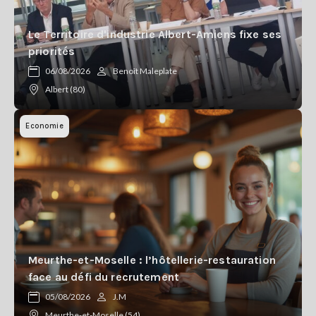
Le Territoire d'industrie Albert-Amiens fixe ses
priorités
06/08/2026
Benoît Maleplate
Albert (80)
Economie
Meurthe-et-Moselle : l’hôtellerie-restauration
face au défi du recrutement
05/08/2026
J.M
Meurthe-et-Moselle (54)