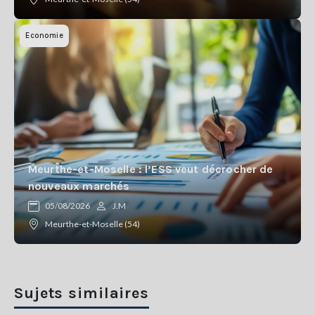
Economie
Meurthe-et-Moselle : l’ESS veut décrocher de
nouveaux marchés
05/08/2026
J.M
Meurthe-et-Moselle (54)
Sujets similaires